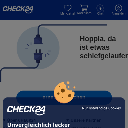
Skip to main content
Skip to main content
Warenkorb
Merkzettel
Chat
Anmelden
Hoppla, da
ist etwas
schiefgelaufe
erneut versuchen
Nur notwendige Cookies
Über CHECK24
Unsere Partner
Unvergleichlich lecker