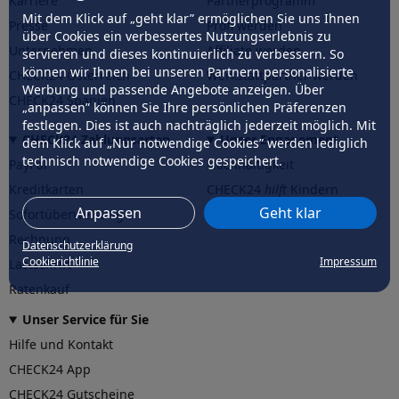
Karriere
Partnerprogramm
Mit dem Klick auf „geht klar” ermöglichen Sie uns Ihnen
Presse
Profi werden
über Cookies ein verbessertes Nutzungserlebnis zu
Unternehmen
Affiliate werden
servieren und dieses kontinuierlich zu verbessern. So
können wir Ihnen bei unseren Partnern personalisierte
CHECK24 Österreich
Werkstattpartner werden
Werbung und passende Angebote anzeigen. Über
CHECK24 Spanien
„anpassen” können Sie Ihre persönlichen Präferenzen
festlegen. Dies ist auch nachträglich jederzeit möglich. Mit
CHECK24 Zahlungsarten
Unser Engagement
dem Klick auf „Nur notwendige Cookies” werden lediglich
technisch notwendige Cookies gespeichert.
PayPal
Nachhaltigkeit
Kreditkarten
CHECK24
hilft
Kindern
Anpassen
Geht klar
Sofortüberweisung
CHECK24
hilft
der Natur
Rechnung
Datenschutzerklärung
Cookierichtlinie
Impressum
Lastschrift
Ratenkauf
Unser Service für Sie
Hilfe und Kontakt
CHECK24 App
CHECK24 Gutscheine