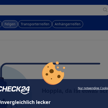
Felgen
Transporterreifen
Anhängerreifen
Nur notwendige Cooki
Hoppla, da ist etwas sc
nvergleichlich lecker