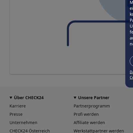
M
e
k
P
Ü
f
a
n
D
Co
Über CHECK24
Unsere Partner
Karriere
Partnerprogramm
Presse
Profi werden
Unternehmen
Affiliate werden
CHECK24 Österreich
Werkstattpartner werden