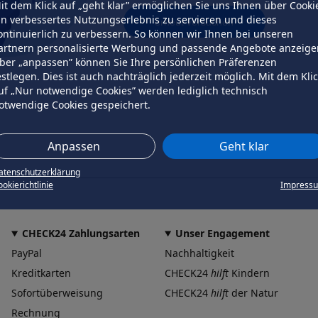
it dem Klick auf „geht klar” ermöglichen Sie uns Ihnen über Cooki
in verbessertes Nutzungserlebnis zu servieren und dieses
erneut versuchen
ontinuierlich zu verbessern. So können wir Ihnen bei unseren
artnern personalisierte Werbung und passende Angebote anzeige
ber „anpassen” können Sie Ihre persönlichen Präferenzen
estlegen. Dies ist auch nachträglich jederzeit möglich. Mit dem Kli
uf „Nur notwendige Cookies” werden lediglich technisch
otwendige Cookies gespeichert.
Anpassen
Geht klar
atenschutzerklärung
okierichtlinie
Impress
CHECK24 Zahlungsarten
Unser Engagement
PayPal
Nachhaltigkeit
Kreditkarten
CHECK24
hilft
Kindern
Sofortüberweisung
CHECK24
hilft
der Natur
Rechnung