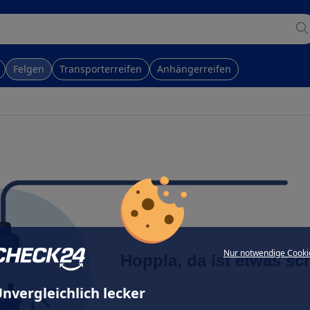
Felgen
Transporterreifen
Anhängerreifen
Nur notwendige Cooki
Hoppla, da ist etwas sc
nvergleichlich lecker