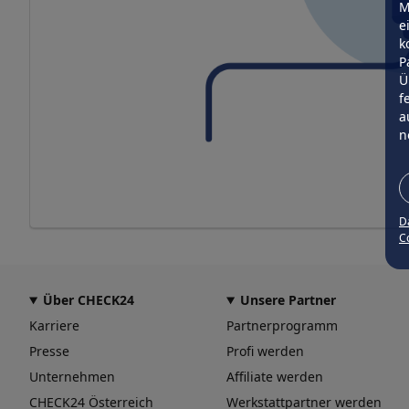
M
e
k
P
Ü
f
a
n
D
Co
Über CHECK24
Unsere Partner
Karriere
Partnerprogramm
Presse
Profi werden
Unternehmen
Affiliate werden
CHECK24 Österreich
Werkstattpartner werden