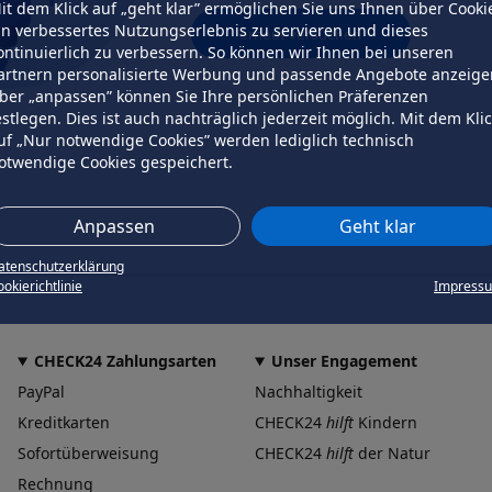
it dem Klick auf „geht klar” ermöglichen Sie uns Ihnen über Cooki
in verbessertes Nutzungserlebnis zu servieren und dieses
erneut versuchen
ontinuierlich zu verbessern. So können wir Ihnen bei unseren
artnern personalisierte Werbung und passende Angebote anzeige
ber „anpassen” können Sie Ihre persönlichen Präferenzen
estlegen. Dies ist auch nachträglich jederzeit möglich. Mit dem Kli
uf „Nur notwendige Cookies” werden lediglich technisch
otwendige Cookies gespeichert.
Anpassen
Geht klar
atenschutzerklärung
okierichtlinie
Impress
CHECK24 Zahlungsarten
Unser Engagement
PayPal
Nachhaltigkeit
Kreditkarten
CHECK24
hilft
Kindern
Sofortüberweisung
CHECK24
hilft
der Natur
Rechnung