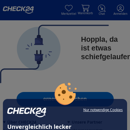
Skip to main content
Skip to main content
Warenkorb
Merkzettel
Chat
Anmelden
Hoppla, da
ist etwas
schiefgelaufe
erneut versuchen
Nur notwendige Cookies
Über CHECK24
Unsere Partner
Unvergleichlich lecker