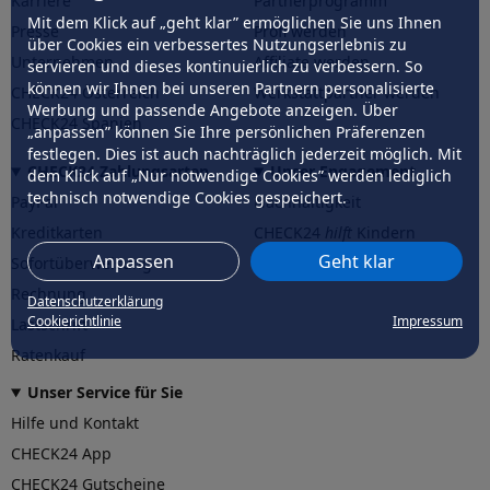
Karriere
Partnerprogramm
Mit dem Klick auf „geht klar” ermöglichen Sie uns Ihnen
Presse
Profi werden
über Cookies ein verbessertes Nutzungserlebnis zu
Unternehmen
Affiliate werden
servieren und dieses kontinuierlich zu verbessern. So
können wir Ihnen bei unseren Partnern personalisierte
CHECK24 Österreich
Werkstattpartner werden
Werbung und passende Angebote anzeigen. Über
CHECK24 Spanien
„anpassen” können Sie Ihre persönlichen Präferenzen
festlegen. Dies ist auch nachträglich jederzeit möglich. Mit
CHECK24 Zahlungsarten
Unser Engagement
dem Klick auf „Nur notwendige Cookies” werden lediglich
technisch notwendige Cookies gespeichert.
PayPal
Nachhaltigkeit
Kreditkarten
CHECK24
hilft
Kindern
Anpassen
Geht klar
Sofortüberweisung
CHECK24
hilft
der Natur
Rechnung
Datenschutzerklärung
Cookierichtlinie
Impressum
Lastschrift
Ratenkauf
Unser Service für Sie
Hilfe und Kontakt
CHECK24 App
CHECK24 Gutscheine