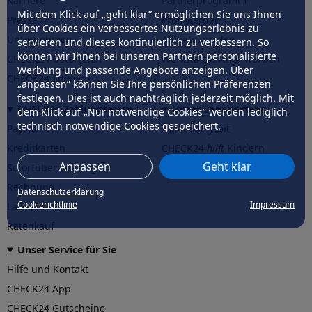
Karriere
Partnerprogramm
Mit dem Klick auf „geht klar” ermöglichen Sie uns Ihnen
Presse
Profi werden
über Cookies ein verbessertes Nutzungserlebnis zu
Unternehmen
Affiliate werden
servieren und dieses kontinuierlich zu verbessern. So
können wir Ihnen bei unseren Partnern personalisierte
CHECK24 Österreich
Werkstattpartner werden
Werbung und passende Angebote anzeigen. Über
CHECK24 Spanien
„anpassen” können Sie Ihre persönlichen Präferenzen
festlegen. Dies ist auch nachträglich jederzeit möglich. Mit
CHECK24 Zahlungsarten
Unser Engagement
dem Klick auf „Nur notwendige Cookies” werden lediglich
technisch notwendige Cookies gespeichert.
PayPal
Nachhaltigkeit
Kreditkarten
CHECK24
hilft
Kindern
Anpassen
Geht klar
Sofortüberweisung
CHECK24
hilft
der Natur
Rechnung
Datenschutzerklärung
Cookierichtlinie
Impressum
Lastschrift
Ratenkauf
Unser Service für Sie
Hilfe und Kontakt
CHECK24 App
CHECK24 Gutscheine