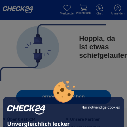
Skip to main content
Skip to main content
Warenkorb
Merkzettel
Chat
Anmelden
Hoppla, da
ist etwas
schiefgelaufe
erneut versuchen
Nur notwendige Cookies
Über CHECK24
Unsere Partner
Unvergleichlich lecker