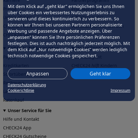
Karriere
Partnerprogramm
Mit dem Klick auf „geht klar” ermöglichen Sie uns Ihnen
Presse
Profi werden
über Cookies ein verbessertes Nutzungserlebnis zu
Unternehmen
Affiliate werden
servieren und dieses kontinuierlich zu verbessern. So
können wir Ihnen bei unseren Partnern personalisierte
CHECK24 Österreich
Werkstattpartner werden
Werbung und passende Angebote anzeigen. Über
CHECK24 Spanien
„anpassen” können Sie Ihre persönlichen Präferenzen
festlegen. Dies ist auch nachträglich jederzeit möglich. Mit
CHECK24 Zahlungsarten
Unser Engagement
dem Klick auf „Nur notwendige Cookies” werden lediglich
technisch notwendige Cookies gespeichert.
PayPal
Nachhaltigkeit
Kreditkarten
CHECK24
hilft
Kindern
Anpassen
Geht klar
Sofortüberweisung
CHECK24
hilft
der Natur
Rechnung
Datenschutzerklärung
Cookierichtlinie
Impressum
Lastschrift
Ratenkauf
Unser Service für Sie
Hilfe und Kontakt
CHECK24 App
CHECK24 Gutscheine