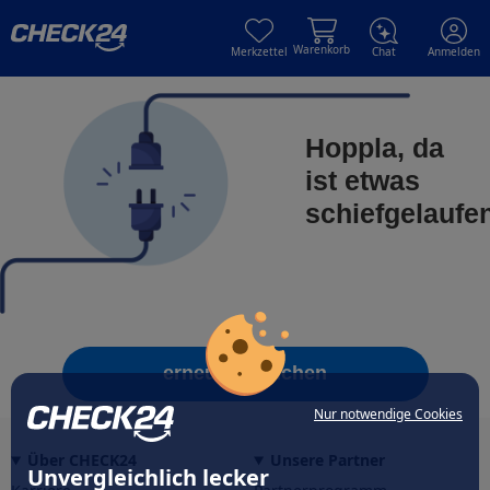
Skip to main content
Skip to main content
Warenkorb
Merkzettel
Chat
Anmelden
Hoppla, da
ist etwas
schiefgelaufe
erneut versuchen
Nur notwendige Cookies
Über CHECK24
Unsere Partner
Unvergleichlich lecker