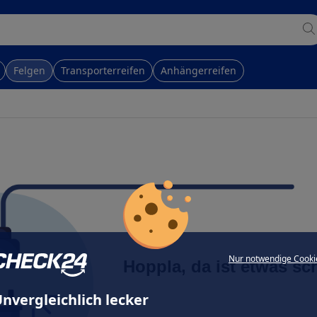
Felgen
Transporterreifen
Anhängerreifen
Nur notwendige Cooki
Hoppla, da ist etwas sc
nvergleichlich lecker