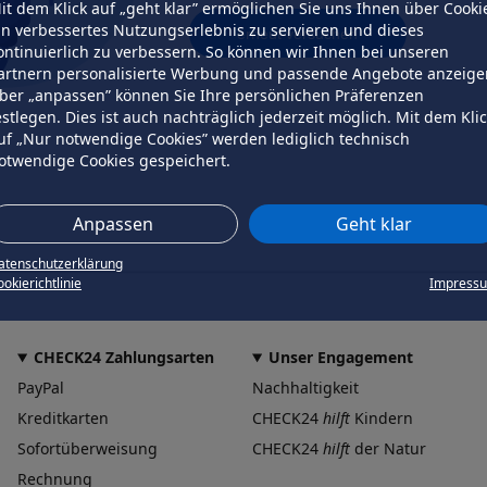
it dem Klick auf „geht klar” ermöglichen Sie uns Ihnen über Cooki
in verbessertes Nutzungserlebnis zu servieren und dieses
erneut versuchen
ontinuierlich zu verbessern. So können wir Ihnen bei unseren
artnern personalisierte Werbung und passende Angebote anzeige
ber „anpassen” können Sie Ihre persönlichen Präferenzen
estlegen. Dies ist auch nachträglich jederzeit möglich. Mit dem Kli
uf „Nur notwendige Cookies” werden lediglich technisch
otwendige Cookies gespeichert.
Anpassen
Geht klar
atenschutzerklärung
okierichtlinie
Impress
CHECK24 Zahlungsarten
Unser Engagement
PayPal
Nachhaltigkeit
Kreditkarten
CHECK24
hilft
Kindern
Sofortüberweisung
CHECK24
hilft
der Natur
Rechnung