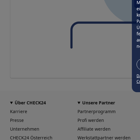
M
e
k
P
Ü
f
a
n
D
Co
Über CHECK24
Unsere Partner
Karriere
Partnerprogramm
Presse
Profi werden
Unternehmen
Affiliate werden
CHECK24 Österreich
Werkstattpartner werden