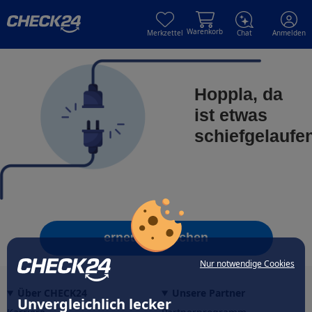
Skip to main content
Skip to main content
Warenkorb
Merkzettel
Chat
Anmelden
Hoppla, da
ist etwas
schiefgelaufe
erneut versuchen
Nur notwendige Cookies
Über CHECK24
Unsere Partner
Unvergleichlich lecker