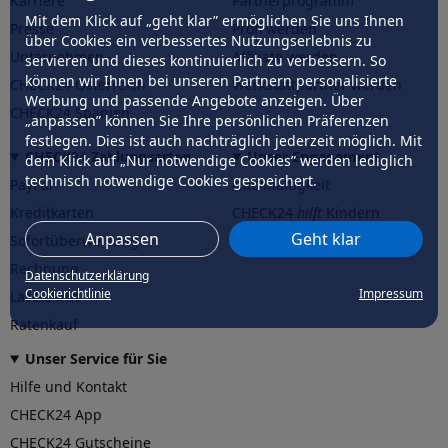
Karriere
Partnerprogramm
Mit dem Klick auf „geht klar” ermöglichen Sie uns Ihnen
Presse
Profi werden
über Cookies ein verbessertes Nutzungserlebnis zu
Unternehmen
Affiliate werden
servieren und dieses kontinuierlich zu verbessern. So
können wir Ihnen bei unseren Partnern personalisierte
CHECK24 Österreich
Werkstattpartner werden
Werbung und passende Angebote anzeigen. Über
CHECK24 Spanien
„anpassen” können Sie Ihre persönlichen Präferenzen
festlegen. Dies ist auch nachträglich jederzeit möglich. Mit
CHECK24 Zahlungsarten
Unser Engagement
dem Klick auf „Nur notwendige Cookies” werden lediglich
technisch notwendige Cookies gespeichert.
PayPal
Nachhaltigkeit
Kreditkarten
CHECK24
hilft
Kindern
Anpassen
Geht klar
Sofortüberweisung
CHECK24
hilft
der Natur
Rechnung
Datenschutzerklärung
Cookierichtlinie
Impressum
Lastschrift
Ratenkauf
Unser Service für Sie
Hilfe und Kontakt
CHECK24 App
CHECK24 Gutscheine