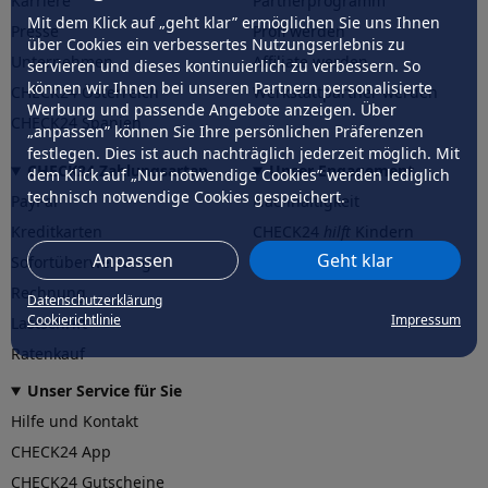
Karriere
Partnerprogramm
Mit dem Klick auf „geht klar” ermöglichen Sie uns Ihnen
Presse
Profi werden
über Cookies ein verbessertes Nutzungserlebnis zu
Unternehmen
Affiliate werden
servieren und dieses kontinuierlich zu verbessern. So
können wir Ihnen bei unseren Partnern personalisierte
CHECK24 Österreich
Werkstattpartner werden
Werbung und passende Angebote anzeigen. Über
CHECK24 Spanien
„anpassen” können Sie Ihre persönlichen Präferenzen
festlegen. Dies ist auch nachträglich jederzeit möglich. Mit
CHECK24 Zahlungsarten
Unser Engagement
dem Klick auf „Nur notwendige Cookies” werden lediglich
technisch notwendige Cookies gespeichert.
PayPal
Nachhaltigkeit
Kreditkarten
CHECK24
hilft
Kindern
Anpassen
Geht klar
Sofortüberweisung
CHECK24
hilft
der Natur
Rechnung
Datenschutzerklärung
Cookierichtlinie
Impressum
Lastschrift
Ratenkauf
Unser Service für Sie
Hilfe und Kontakt
CHECK24 App
CHECK24 Gutscheine