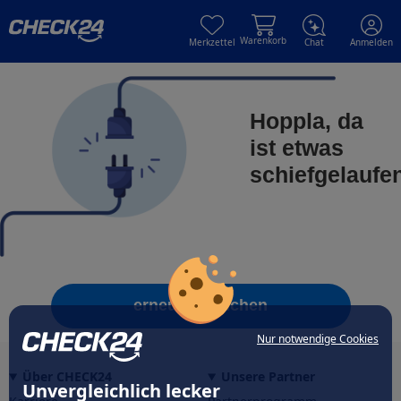
Skip to main content
Skip to main content
Warenkorb
Merkzettel
Chat
Anmelden
Hoppla, da
ist etwas
schiefgelaufe
erneut versuchen
Nur notwendige Cookies
Über CHECK24
Unsere Partner
Unvergleichlich lecker