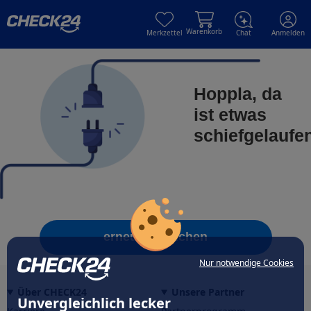
Skip to main content
Skip to main content
Warenkorb
Merkzettel
Chat
Anmelden
Hoppla, da
ist etwas
schiefgelaufe
erneut versuchen
Nur notwendige Cookies
Über CHECK24
Unsere Partner
Unvergleichlich lecker