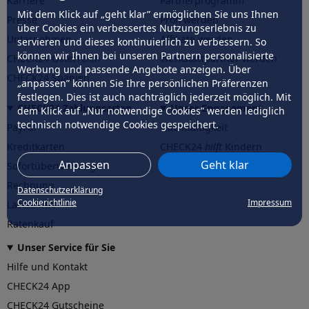
Karriere
Partnerprogramm
Mit dem Klick auf „geht klar” ermöglichen Sie uns Ihnen
Presse
Profi werden
über Cookies ein verbessertes Nutzungserlebnis zu
Unternehmen
Affiliate werden
servieren und dieses kontinuierlich zu verbessern. So
können wir Ihnen bei unseren Partnern personalisierte
CHECK24 Österreich
Werkstattpartner werden
Werbung und passende Angebote anzeigen. Über
CHECK24 Spanien
„anpassen” können Sie Ihre persönlichen Präferenzen
festlegen. Dies ist auch nachträglich jederzeit möglich. Mit
CHECK24 Zahlungsarten
Unser Engagement
dem Klick auf „Nur notwendige Cookies” werden lediglich
technisch notwendige Cookies gespeichert.
PayPal
Nachhaltigkeit
Kreditkarten
CHECK24
hilft
Kindern
Anpassen
Geht klar
Sofortüberweisung
CHECK24
hilft
der Natur
Rechnung
Datenschutzerklärung
Cookierichtlinie
Impressum
Lastschrift
Ratenkauf
Unser Service für Sie
Hilfe und Kontakt
CHECK24 App
CHECK24 Gutscheine