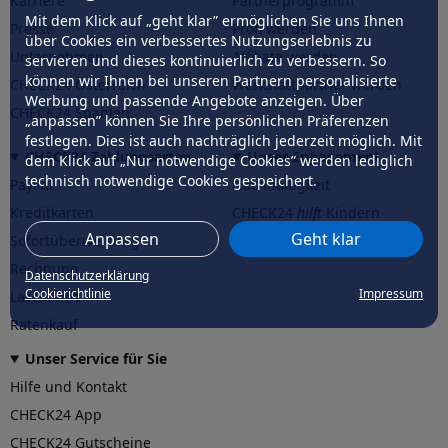
Karriere
Partnerprogramm
Mit dem Klick auf „geht klar” ermöglichen Sie uns Ihnen
Presse
Profi werden
über Cookies ein verbessertes Nutzungserlebnis zu
Unternehmen
Affiliate werden
servieren und dieses kontinuierlich zu verbessern. So
können wir Ihnen bei unseren Partnern personalisierte
CHECK24 Österreich
Werkstattpartner werden
Werbung und passende Angebote anzeigen. Über
CHECK24 Spanien
„anpassen” können Sie Ihre persönlichen Präferenzen
festlegen. Dies ist auch nachträglich jederzeit möglich. Mit
CHECK24 Zahlungsarten
Unser Engagement
dem Klick auf „Nur notwendige Cookies” werden lediglich
technisch notwendige Cookies gespeichert.
PayPal
Nachhaltigkeit
Kreditkarten
CHECK24
hilft
Kindern
Anpassen
Geht klar
Sofortüberweisung
CHECK24
hilft
der Natur
Rechnung
Datenschutzerklärung
Cookierichtlinie
Impressum
Lastschrift
Ratenkauf
Unser Service für Sie
Hilfe und Kontakt
CHECK24 App
CHECK24 Gutscheine