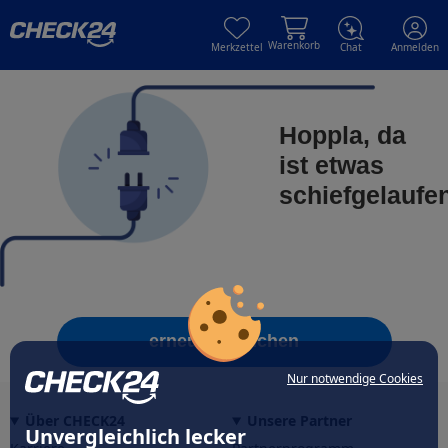
Skip to main content
Skip to main content
Warenkorb
Merkzettel
Chat
Anmelden
Hoppla, da
ist etwas
schiefgelaufe
erneut versuchen
Nur notwendige Cookies
Über CHECK24
Unsere Partner
Unvergleichlich lecker