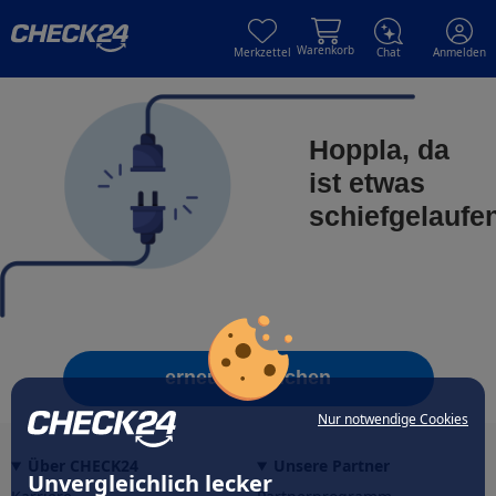
Skip to main content
Skip to main content
Warenkorb
Merkzettel
Chat
Anmelden
Hoppla, da
ist etwas
schiefgelaufe
erneut versuchen
Nur notwendige Cookies
Über CHECK24
Unsere Partner
Unvergleichlich lecker