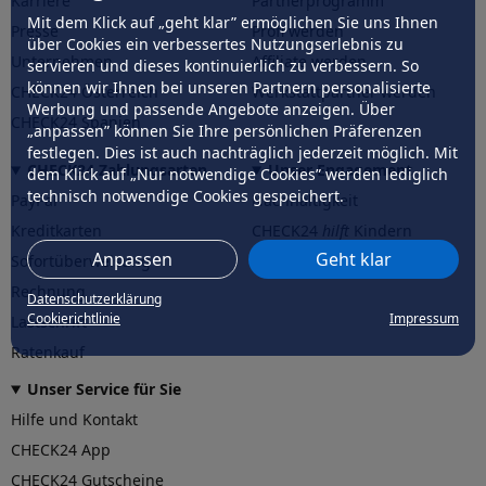
Karriere
Partnerprogramm
Mit dem Klick auf „geht klar” ermöglichen Sie uns Ihnen
Presse
Profi werden
über Cookies ein verbessertes Nutzungserlebnis zu
Unternehmen
Affiliate werden
servieren und dieses kontinuierlich zu verbessern. So
können wir Ihnen bei unseren Partnern personalisierte
CHECK24 Österreich
Werkstattpartner werden
Werbung und passende Angebote anzeigen. Über
CHECK24 Spanien
„anpassen” können Sie Ihre persönlichen Präferenzen
festlegen. Dies ist auch nachträglich jederzeit möglich. Mit
CHECK24 Zahlungsarten
Unser Engagement
dem Klick auf „Nur notwendige Cookies” werden lediglich
technisch notwendige Cookies gespeichert.
PayPal
Nachhaltigkeit
Kreditkarten
CHECK24
hilft
Kindern
Anpassen
Geht klar
Sofortüberweisung
CHECK24
hilft
der Natur
Rechnung
Datenschutzerklärung
Cookierichtlinie
Impressum
Lastschrift
Ratenkauf
Unser Service für Sie
Hilfe und Kontakt
CHECK24 App
CHECK24 Gutscheine