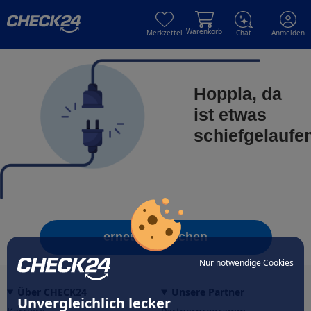
Skip to main content
Skip to main content
Warenkorb
Merkzettel
Chat
Anmelden
Hoppla, da
ist etwas
schiefgelaufe
erneut versuchen
Nur notwendige Cookies
Über CHECK24
Unsere Partner
Unvergleichlich lecker