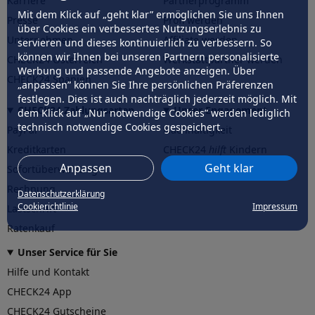
Karriere
Partnerprogramm
Mit dem Klick auf „geht klar” ermöglichen Sie uns Ihnen
Presse
Profi werden
über Cookies ein verbessertes Nutzungserlebnis zu
Unternehmen
Affiliate werden
servieren und dieses kontinuierlich zu verbessern. So
können wir Ihnen bei unseren Partnern personalisierte
CHECK24 Österreich
Werkstattpartner werden
Werbung und passende Angebote anzeigen. Über
CHECK24 Spanien
„anpassen” können Sie Ihre persönlichen Präferenzen
festlegen. Dies ist auch nachträglich jederzeit möglich. Mit
CHECK24 Zahlungsarten
Unser Engagement
dem Klick auf „Nur notwendige Cookies” werden lediglich
technisch notwendige Cookies gespeichert.
PayPal
Nachhaltigkeit
Kreditkarten
CHECK24
hilft
Kindern
Anpassen
Geht klar
Sofortüberweisung
CHECK24
hilft
der Natur
Rechnung
Datenschutzerklärung
Cookierichtlinie
Impressum
Lastschrift
Ratenkauf
Unser Service für Sie
Hilfe und Kontakt
CHECK24 App
CHECK24 Gutscheine