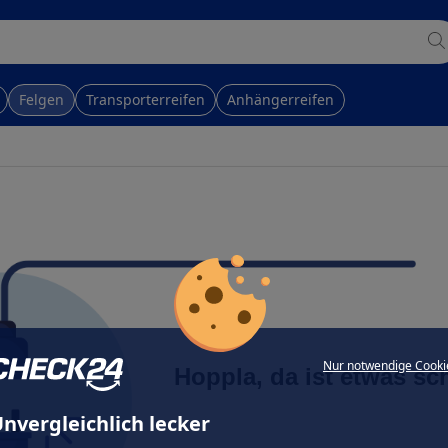
Felgen
Transporterreifen
Anhängerreifen
Nur notwendige Cooki
Hoppla, da ist etwas sc
nvergleichlich lecker