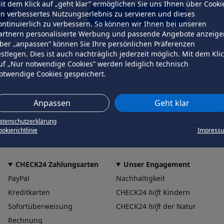
it dem Klick auf „geht klar” ermöglichen Sie uns Ihnen über Cooki
in verbessertes Nutzungserlebnis zu servieren und dieses
erneut versuchen
ontinuierlich zu verbessern. So können wir Ihnen bei unseren
artnern personalisierte Werbung und passende Angebote anzeige
ber „anpassen” können Sie Ihre persönlichen Präferenzen
estlegen. Dies ist auch nachträglich jederzeit möglich. Mit dem Kli
uf „Nur notwendige Cookies” werden lediglich technisch
otwendige Cookies gespeichert.
Anpassen
Geht klar
atenschutzerklärung
okierichtlinie
Impress
CHECK24 Zahlungsarten
Unser Engagement
PayPal
Nachhaltigkeit
Kreditkarten
CHECK24
hilft
Kindern
Sofortüberweisung
CHECK24
hilft
der Natur
Rechnung