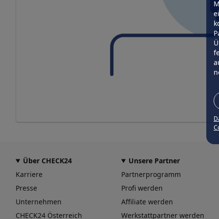
M
e
k
P
Ü
f
a
n
D
Co
Über CHECK24
Unsere Partner
Karriere
Partnerprogramm
Presse
Profi werden
Unternehmen
Affiliate werden
CHECK24 Österreich
Werkstattpartner werden