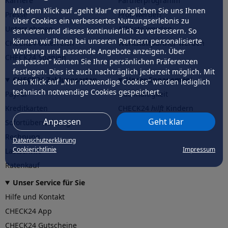
Karriere
Partnerprogramm
Mit dem Klick auf „geht klar” ermöglichen Sie uns Ihnen
Presse
Profi werden
über Cookies ein verbessertes Nutzungserlebnis zu
Unternehmen
Affiliate werden
servieren und dieses kontinuierlich zu verbessern. So
können wir Ihnen bei unseren Partnern personalisierte
CHECK24 Österreich
Werkstattpartner werden
Werbung und passende Angebote anzeigen. Über
CHECK24 Spanien
„anpassen” können Sie Ihre persönlichen Präferenzen
festlegen. Dies ist auch nachträglich jederzeit möglich. Mit
CHECK24 Zahlungsarten
Unser Engagement
dem Klick auf „Nur notwendige Cookies” werden lediglich
technisch notwendige Cookies gespeichert.
PayPal
Nachhaltigkeit
Kreditkarten
CHECK24
hilft
Kindern
Anpassen
Geht klar
Sofortüberweisung
CHECK24
hilft
der Natur
Rechnung
Datenschutzerklärung
Cookierichtlinie
Impressum
Lastschrift
Ratenkauf
Unser Service für Sie
Hilfe und Kontakt
CHECK24 App
CHECK24 Gutscheine