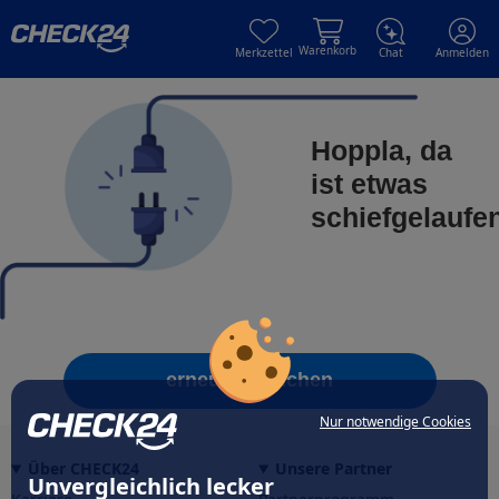
Skip to main content
Skip to main content
Warenkorb
Merkzettel
Chat
Anmelden
Hoppla, da
ist etwas
schiefgelaufe
erneut versuchen
Nur notwendige Cookies
Über CHECK24
Unsere Partner
Unvergleichlich lecker