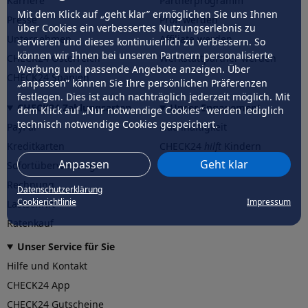
Karriere
Partnerprogramm
Mit dem Klick auf „geht klar” ermöglichen Sie uns Ihnen
Presse
Profi werden
über Cookies ein verbessertes Nutzungserlebnis zu
Unternehmen
Affiliate werden
servieren und dieses kontinuierlich zu verbessern. So
können wir Ihnen bei unseren Partnern personalisierte
CHECK24 Österreich
Werkstattpartner werden
Werbung und passende Angebote anzeigen. Über
CHECK24 Spanien
„anpassen” können Sie Ihre persönlichen Präferenzen
festlegen. Dies ist auch nachträglich jederzeit möglich. Mit
CHECK24 Zahlungsarten
Unser Engagement
dem Klick auf „Nur notwendige Cookies” werden lediglich
technisch notwendige Cookies gespeichert.
PayPal
Nachhaltigkeit
Kreditkarten
CHECK24
hilft
Kindern
Anpassen
Geht klar
Sofortüberweisung
CHECK24
hilft
der Natur
Rechnung
Datenschutzerklärung
Cookierichtlinie
Impressum
Lastschrift
Ratenkauf
Unser Service für Sie
Hilfe und Kontakt
CHECK24 App
CHECK24 Gutscheine