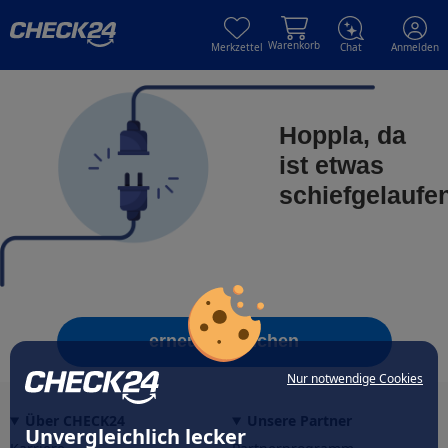
Skip to main content
Skip to main content
Warenkorb
Merkzettel
Chat
Anmelden
Hoppla, da
ist etwas
schiefgelaufe
erneut versuchen
Nur notwendige Cookies
Über CHECK24
Unsere Partner
Unvergleichlich lecker