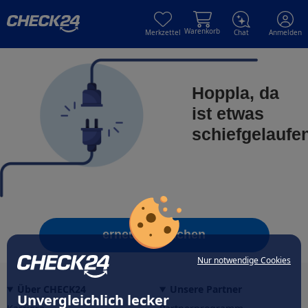
Skip to main content
Skip to main content
Warenkorb
Merkzettel
Chat
Anmelden
Hoppla, da
ist etwas
schiefgelaufe
erneut versuchen
Nur notwendige Cookies
Über CHECK24
Unsere Partner
Unvergleichlich lecker