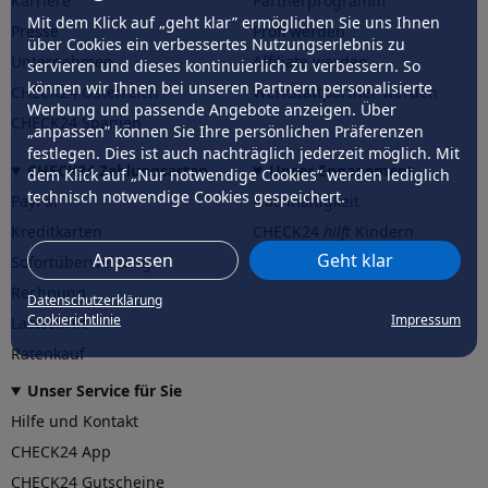
Karriere
Partnerprogramm
Mit dem Klick auf „geht klar” ermöglichen Sie uns Ihnen
Presse
Profi werden
über Cookies ein verbessertes Nutzungserlebnis zu
Unternehmen
Affiliate werden
servieren und dieses kontinuierlich zu verbessern. So
können wir Ihnen bei unseren Partnern personalisierte
CHECK24 Österreich
Werkstattpartner werden
Werbung und passende Angebote anzeigen. Über
CHECK24 Spanien
„anpassen” können Sie Ihre persönlichen Präferenzen
festlegen. Dies ist auch nachträglich jederzeit möglich. Mit
CHECK24 Zahlungsarten
Unser Engagement
dem Klick auf „Nur notwendige Cookies” werden lediglich
technisch notwendige Cookies gespeichert.
PayPal
Nachhaltigkeit
Kreditkarten
CHECK24
hilft
Kindern
Anpassen
Geht klar
Sofortüberweisung
CHECK24
hilft
der Natur
Rechnung
Datenschutzerklärung
Cookierichtlinie
Impressum
Lastschrift
Ratenkauf
Unser Service für Sie
Hilfe und Kontakt
CHECK24 App
CHECK24 Gutscheine