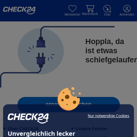
Skip to main content
Skip to main content
Warenkorb
Merkzettel
Chat
Anmelden
Hoppla, da
ist etwas
schiefgelaufe
erneut versuchen
Nur notwendige Cookies
Über CHECK24
Unsere Partner
Unvergleichlich lecker