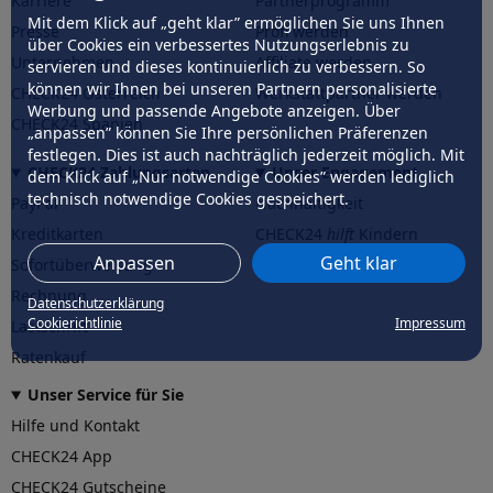
Karriere
Partnerprogramm
Mit dem Klick auf „geht klar” ermöglichen Sie uns Ihnen
Presse
Profi werden
über Cookies ein verbessertes Nutzungserlebnis zu
Unternehmen
Affiliate werden
servieren und dieses kontinuierlich zu verbessern. So
können wir Ihnen bei unseren Partnern personalisierte
CHECK24 Österreich
Werkstattpartner werden
Werbung und passende Angebote anzeigen. Über
CHECK24 Spanien
„anpassen” können Sie Ihre persönlichen Präferenzen
festlegen. Dies ist auch nachträglich jederzeit möglich. Mit
CHECK24 Zahlungsarten
Unser Engagement
dem Klick auf „Nur notwendige Cookies” werden lediglich
technisch notwendige Cookies gespeichert.
PayPal
Nachhaltigkeit
Kreditkarten
CHECK24
hilft
Kindern
Anpassen
Geht klar
Sofortüberweisung
CHECK24
hilft
der Natur
Rechnung
Datenschutzerklärung
Cookierichtlinie
Impressum
Lastschrift
Ratenkauf
Unser Service für Sie
Hilfe und Kontakt
CHECK24 App
CHECK24 Gutscheine