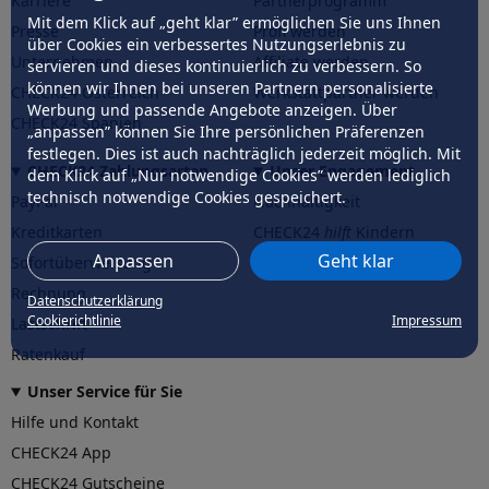
Karriere
Partnerprogramm
Mit dem Klick auf „geht klar” ermöglichen Sie uns Ihnen
Presse
Profi werden
über Cookies ein verbessertes Nutzungserlebnis zu
Unternehmen
Affiliate werden
servieren und dieses kontinuierlich zu verbessern. So
können wir Ihnen bei unseren Partnern personalisierte
CHECK24 Österreich
Werkstattpartner werden
Werbung und passende Angebote anzeigen. Über
CHECK24 Spanien
„anpassen” können Sie Ihre persönlichen Präferenzen
festlegen. Dies ist auch nachträglich jederzeit möglich. Mit
CHECK24 Zahlungsarten
Unser Engagement
dem Klick auf „Nur notwendige Cookies” werden lediglich
technisch notwendige Cookies gespeichert.
PayPal
Nachhaltigkeit
Kreditkarten
CHECK24
hilft
Kindern
Anpassen
Geht klar
Sofortüberweisung
CHECK24
hilft
der Natur
Rechnung
Datenschutzerklärung
Cookierichtlinie
Impressum
Lastschrift
Ratenkauf
Unser Service für Sie
Hilfe und Kontakt
CHECK24 App
CHECK24 Gutscheine