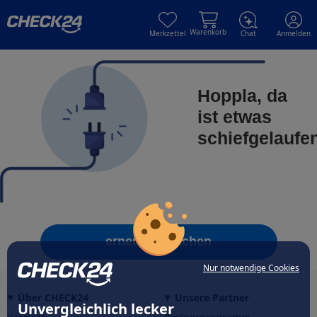
Skip to main content
Skip to main content
Warenkorb
Merkzettel
Chat
Anmelden
Hoppla, da
ist etwas
schiefgelaufe
erneut versuchen
Nur notwendige Cookies
Über CHECK24
Unsere Partner
Unvergleichlich lecker