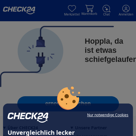
Skip to main content
Skip to main content
Warenkorb
Merkzettel
Chat
Anmelden
Hoppla, da
ist etwas
schiefgelaufe
erneut versuchen
Nur notwendige Cookies
Über CHECK24
Unsere Partner
Unvergleichlich lecker