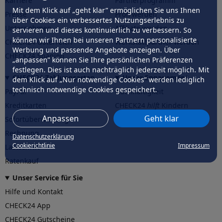
Karriere
Partnerprogramm
Mit dem Klick auf „geht klar” ermöglichen Sie uns Ihnen
Presse
Profi werden
über Cookies ein verbessertes Nutzungserlebnis zu
Unternehmen
Affiliate werden
servieren und dieses kontinuierlich zu verbessern. So
können wir Ihnen bei unseren Partnern personalisierte
CHECK24 Österreich
Werkstattpartner werden
Werbung und passende Angebote anzeigen. Über
CHECK24 Spanien
„anpassen” können Sie Ihre persönlichen Präferenzen
festlegen. Dies ist auch nachträglich jederzeit möglich. Mit
CHECK24 Zahlungsarten
Unser Engagement
dem Klick auf „Nur notwendige Cookies” werden lediglich
technisch notwendige Cookies gespeichert.
PayPal
Nachhaltigkeit
Kreditkarten
CHECK24
hilft
Kindern
Anpassen
Geht klar
Sofortüberweisung
CHECK24
hilft
der Natur
Rechnung
Datenschutzerklärung
Cookierichtlinie
Impressum
Lastschrift
Ratenkauf
Unser Service für Sie
Hilfe und Kontakt
CHECK24 App
CHECK24 Gutscheine