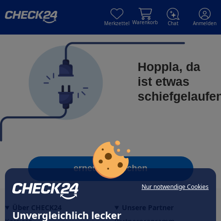
Skip to main content
Skip to main content
Warenkorb
Merkzettel
Chat
Anmelden
Hoppla, da
ist etwas
schiefgelaufe
erneut versuchen
Nur notwendige Cookies
Über CHECK24
Unsere Partner
Unvergleichlich lecker