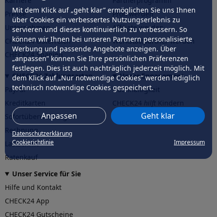
Karriere
Partnerprogramm
Mit dem Klick auf „geht klar” ermöglichen Sie uns Ihnen
Presse
Profi werden
über Cookies ein verbessertes Nutzungserlebnis zu
Unternehmen
Affiliate werden
servieren und dieses kontinuierlich zu verbessern. So
können wir Ihnen bei unseren Partnern personalisierte
CHECK24 Österreich
Werkstattpartner werden
Werbung und passende Angebote anzeigen. Über
CHECK24 Spanien
„anpassen” können Sie Ihre persönlichen Präferenzen
festlegen. Dies ist auch nachträglich jederzeit möglich. Mit
CHECK24 Zahlungsarten
Unser Engagement
dem Klick auf „Nur notwendige Cookies” werden lediglich
technisch notwendige Cookies gespeichert.
PayPal
Nachhaltigkeit
Kreditkarten
CHECK24
hilft
Kindern
Anpassen
Geht klar
Sofortüberweisung
CHECK24
hilft
der Natur
Rechnung
Datenschutzerklärung
Cookierichtlinie
Impressum
Lastschrift
Ratenkauf
Unser Service für Sie
Hilfe und Kontakt
CHECK24 App
CHECK24 Gutscheine