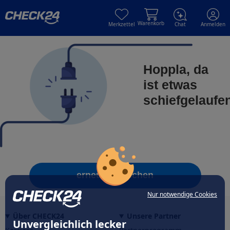
Skip to main content
Skip to main content
Warenkorb
Merkzettel
Chat
Anmelden
Hoppla, da
ist etwas
schiefgelaufe
erneut versuchen
Nur notwendige Cookies
Über CHECK24
Unsere Partner
Unvergleichlich lecker