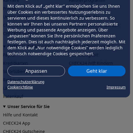
Karriere
Partnerprogramm
Mit dem Klick auf „geht klar” ermöglichen Sie uns Ihnen
Presse
Profi werden
über Cookies ein verbessertes Nutzungserlebnis zu
Unternehmen
Affiliate werden
servieren und dieses kontinuierlich zu verbessern. So
können wir Ihnen bei unseren Partnern personalisierte
CHECK24 Österreich
Werkstattpartner werden
Werbung und passende Angebote anzeigen. Über
CHECK24 Spanien
„anpassen” können Sie Ihre persönlichen Präferenzen
festlegen. Dies ist auch nachträglich jederzeit möglich. Mit
CHECK24 Zahlungsarten
Unser Engagement
dem Klick auf „Nur notwendige Cookies” werden lediglich
technisch notwendige Cookies gespeichert.
PayPal
Nachhaltigkeit
Kreditkarten
CHECK24
hilft
Kindern
Anpassen
Geht klar
Sofortüberweisung
CHECK24
hilft
der Natur
Rechnung
Datenschutzerklärung
Cookierichtlinie
Impressum
Lastschrift
Ratenkauf
Unser Service für Sie
Hilfe und Kontakt
CHECK24 App
CHECK24 Gutscheine