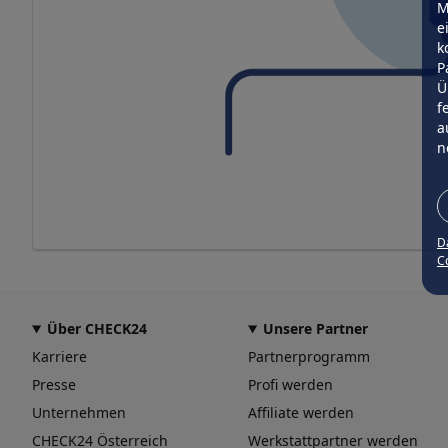
M
e
k
P
Ü
f
a
n
D
Co
Über CHECK24
Unsere Partner
Karriere
Partnerprogramm
Presse
Profi werden
Unternehmen
Affiliate werden
CHECK24 Österreich
Werkstattpartner werden