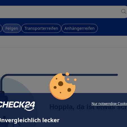
Felgen
Transporterreifen
Anhängerreifen
Nur notwendige Cooki
Hoppla, da ist etwas sc
nvergleichlich lecker