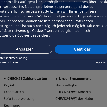
it dem Klick auf „geht klar” ermöglichen Sie uns Ihnen über Cooki
in verbessertes Nutzungserlebnis zu servieren und dieses
erneut versuchen
ontinuierlich zu verbessern. So können wir Ihnen bei unseren
artnern personalisierte Werbung und passende Angebote anzeige
ber „anpassen” können Sie Ihre persönlichen Präferenzen
estlegen. Dies ist auch nachträglich jederzeit möglich. Mit dem Kli
uf „Nur notwendige Cookies” werden lediglich technisch
otwendige Cookies gespeichert.
Anpassen
Geht klar
atenschutzerklärung
okierichtlinie
Impress
CHECK24 Zahlungsarten
Unser Engagement
PayPal
Nachhaltigkeit
Kreditkarten
CHECK24
hilft
Kindern
Sofortüberweisung
CHECK24
hilft
der Natur
Rechnung