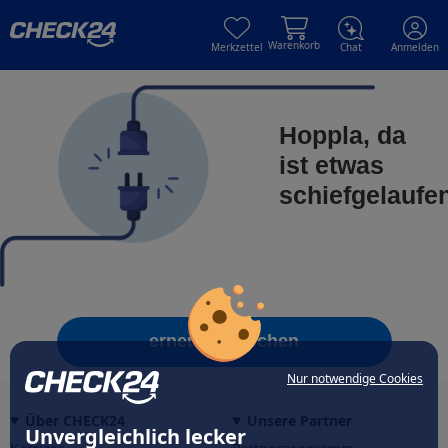
Skip to main content
Skip to main content
Warenkorb
Merkzettel
Chat
Anmelden
Hoppla, da
ist etwas
schiefgelaufe
erneut versuchen
Nur notwendige Cookies
Über CHECK24
Unsere Partner
Unvergleichlich lecker