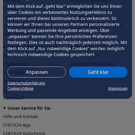
Karriere
Partnerprogramm
Mit dem Klick auf „geht klar” ermöglichen Sie uns Ihnen
Presse
Profi werden
über Cookies ein verbessertes Nutzungserlebnis zu
Unternehmen
Affiliate werden
servieren und dieses kontinuierlich zu verbessern. So
können wir Ihnen bei unseren Partnern personalisierte
CHECK24 Österreich
Werkstattpartner werden
Werbung und passende Angebote anzeigen. Über
CHECK24 Spanien
„anpassen” können Sie Ihre persönlichen Präferenzen
festlegen. Dies ist auch nachträglich jederzeit möglich. Mit
CHECK24 Zahlungsarten
Unser Engagement
dem Klick auf „Nur notwendige Cookies” werden lediglich
technisch notwendige Cookies gespeichert.
PayPal
Nachhaltigkeit
Kreditkarten
CHECK24
hilft
Kindern
Anpassen
Geht klar
Sofortüberweisung
CHECK24
hilft
der Natur
Rechnung
Datenschutzerklärung
Cookierichtlinie
Impressum
Lastschrift
Ratenkauf
Unser Service für Sie
Hilfe und Kontakt
CHECK24 App
CHECK24 Gutscheine