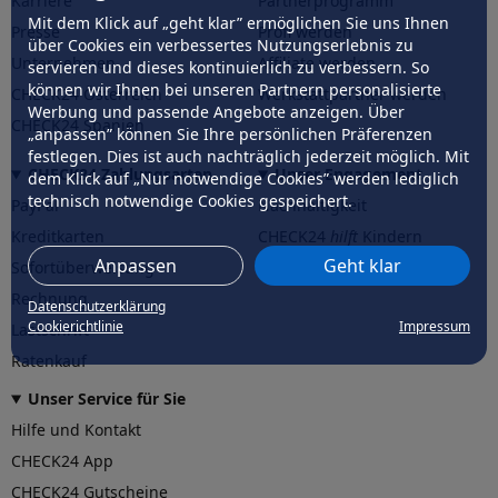
Karriere
Partnerprogramm
Mit dem Klick auf „geht klar” ermöglichen Sie uns Ihnen
Presse
Profi werden
über Cookies ein verbessertes Nutzungserlebnis zu
Unternehmen
Affiliate werden
servieren und dieses kontinuierlich zu verbessern. So
können wir Ihnen bei unseren Partnern personalisierte
CHECK24 Österreich
Werkstattpartner werden
Werbung und passende Angebote anzeigen. Über
CHECK24 Spanien
„anpassen” können Sie Ihre persönlichen Präferenzen
festlegen. Dies ist auch nachträglich jederzeit möglich. Mit
CHECK24 Zahlungsarten
Unser Engagement
dem Klick auf „Nur notwendige Cookies” werden lediglich
technisch notwendige Cookies gespeichert.
PayPal
Nachhaltigkeit
Kreditkarten
CHECK24
hilft
Kindern
Anpassen
Geht klar
Sofortüberweisung
CHECK24
hilft
der Natur
Rechnung
Datenschutzerklärung
Cookierichtlinie
Impressum
Lastschrift
Ratenkauf
Unser Service für Sie
Hilfe und Kontakt
CHECK24 App
CHECK24 Gutscheine