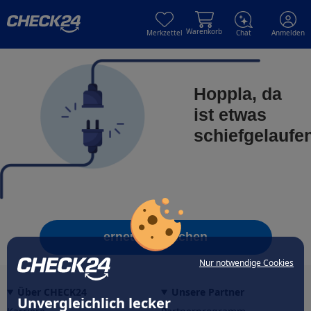
Skip to main content
Skip to main content
Warenkorb
Merkzettel
Chat
Anmelden
Hoppla, da
ist etwas
schiefgelaufe
erneut versuchen
Nur notwendige Cookies
Über CHECK24
Unsere Partner
Unvergleichlich lecker