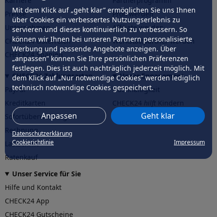
Karriere
Partnerprogramm
Mit dem Klick auf „geht klar” ermöglichen Sie uns Ihnen
Presse
Profi werden
über Cookies ein verbessertes Nutzungserlebnis zu
Unternehmen
Affiliate werden
servieren und dieses kontinuierlich zu verbessern. So
können wir Ihnen bei unseren Partnern personalisierte
CHECK24 Österreich
Werkstattpartner werden
Werbung und passende Angebote anzeigen. Über
CHECK24 Spanien
„anpassen” können Sie Ihre persönlichen Präferenzen
festlegen. Dies ist auch nachträglich jederzeit möglich. Mit
CHECK24 Zahlungsarten
Unser Engagement
dem Klick auf „Nur notwendige Cookies” werden lediglich
technisch notwendige Cookies gespeichert.
PayPal
Nachhaltigkeit
Kreditkarten
CHECK24
hilft
Kindern
Anpassen
Geht klar
Sofortüberweisung
CHECK24
hilft
der Natur
Rechnung
Datenschutzerklärung
Cookierichtlinie
Impressum
Lastschrift
Ratenkauf
Unser Service für Sie
Hilfe und Kontakt
CHECK24 App
CHECK24 Gutscheine