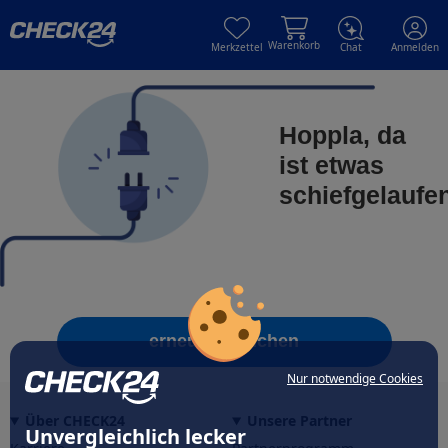
Skip to main content
Skip to main content
Warenkorb
Merkzettel
Chat
Anmelden
Hoppla, da
ist etwas
schiefgelaufe
erneut versuchen
Nur notwendige Cookies
Über CHECK24
Unsere Partner
Unvergleichlich lecker