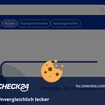
Felgen
Transporterreifen
Anhängerreifen
Nur notwendige Cooki
Hoppla, da ist etwas sc
nvergleichlich lecker