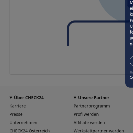
M
e
k
P
Ü
f
a
n
D
Co
Über CHECK24
Unsere Partner
Karriere
Partnerprogramm
Presse
Profi werden
Unternehmen
Affiliate werden
CHECK24 Österreich
Werkstattpartner werden