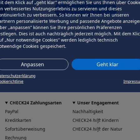
it dem Klick auf „geht klar” ermöglichen Sie uns Ihnen über Cooki
in verbessertes Nutzungserlebnis zu servieren und dieses
erneut versuchen
ontinuierlich zu verbessern. So können wir Ihnen bei unseren
artnern personalisierte Werbung und passende Angebote anzeige
ber „anpassen” können Sie Ihre persönlichen Präferenzen
estlegen. Dies ist auch nachträglich jederzeit möglich. Mit dem Kli
uf „Nur notwendige Cookies” werden lediglich technisch
otwendige Cookies gespeichert.
Anpassen
Geht klar
atenschutzerklärung
okierichtlinie
Impress
CHECK24 Zahlungsarten
Unser Engagement
PayPal
Nachhaltigkeit
Kreditkarten
CHECK24
hilft
Kindern
Sofortüberweisung
CHECK24
hilft
der Natur
Rechnung