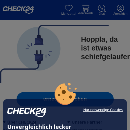
Skip to main content
Skip to main content
Warenkorb
Merkzettel
Chat
Anmelden
Hoppla, da
ist etwas
schiefgelaufe
erneut versuchen
Nur notwendige Cookies
Über CHECK24
Unsere Partner
Unvergleichlich lecker