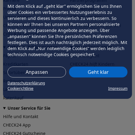
Karriere
Partnerprogramm
Mit dem Klick auf „geht klar” ermöglichen Sie uns Ihnen
Presse
Profi werden
über Cookies ein verbessertes Nutzungserlebnis zu
Unternehmen
Affiliate werden
servieren und dieses kontinuierlich zu verbessern. So
können wir Ihnen bei unseren Partnern personalisierte
CHECK24 Österreich
Werkstattpartner werden
Werbung und passende Angebote anzeigen. Über
CHECK24 Spanien
„anpassen” können Sie Ihre persönlichen Präferenzen
festlegen. Dies ist auch nachträglich jederzeit möglich. Mit
CHECK24 Zahlungsarten
Unser Engagement
dem Klick auf „Nur notwendige Cookies” werden lediglich
technisch notwendige Cookies gespeichert.
PayPal
Nachhaltigkeit
Kreditkarten
CHECK24
hilft
Kindern
Anpassen
Geht klar
Sofortüberweisung
CHECK24
hilft
der Natur
Rechnung
Datenschutzerklärung
Cookierichtlinie
Impressum
Lastschrift
Ratenkauf
Unser Service für Sie
Hilfe und Kontakt
CHECK24 App
CHECK24 Gutscheine