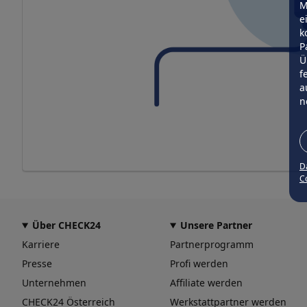
M
e
k
P
Ü
f
a
n
D
Co
Über CHECK24
Unsere Partner
Karriere
Partnerprogramm
Presse
Profi werden
Unternehmen
Affiliate werden
CHECK24 Österreich
Werkstattpartner werden