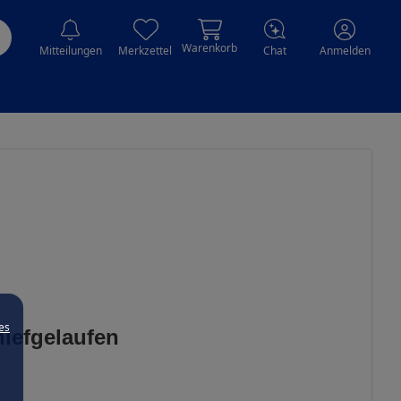
Warenkorb
Mitteilungen
Merkzettel
Chat
Anmelden
es
hiefgelaufen