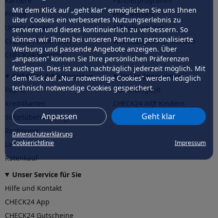
Karriere
Partnerprogramm
Mit dem Klick auf „geht klar” ermöglichen Sie uns Ihnen
Presse
Profi werden
über Cookies ein verbessertes Nutzungserlebnis zu
Unternehmen
Affiliate werden
servieren und dieses kontinuierlich zu verbessern. So
können wir Ihnen bei unseren Partnern personalisierte
CHECK24 Österreich
Werkstattpartner werden
Werbung und passende Angebote anzeigen. Über
CHECK24 Spanien
„anpassen” können Sie Ihre persönlichen Präferenzen
festlegen. Dies ist auch nachträglich jederzeit möglich. Mit
CHECK24 Zahlungsarten
Unser Engagement
dem Klick auf „Nur notwendige Cookies” werden lediglich
technisch notwendige Cookies gespeichert.
PayPal
Nachhaltigkeit
Kreditkarten
CHECK24
hilft
Kindern
Anpassen
Geht klar
Sofortüberweisung
CHECK24
hilft
der Natur
Rechnung
Datenschutzerklärung
Cookierichtlinie
Impressum
Lastschrift
Ratenkauf
Unser Service für Sie
Hilfe und Kontakt
CHECK24 App
CHECK24 Gutscheine