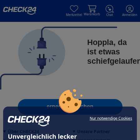
Skip to main content
Skip to main content
Warenkorb
Merkzettel
Chat
Anmelden
Hoppla, da
ist etwas
schiefgelaufe
erneut versuchen
Nur notwendige Cookies
Über CHECK24
Unsere Partner
Unvergleichlich lecker