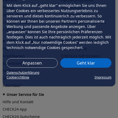
Karriere
Partnerprogramm
Mit dem Klick auf „geht klar” ermöglichen Sie uns Ihnen
Presse
Profi werden
über Cookies ein verbessertes Nutzungserlebnis zu
Unternehmen
Affiliate werden
servieren und dieses kontinuierlich zu verbessern. So
können wir Ihnen bei unseren Partnern personalisierte
CHECK24 Österreich
Werkstattpartner werden
Werbung und passende Angebote anzeigen. Über
CHECK24 Spanien
„anpassen” können Sie Ihre persönlichen Präferenzen
festlegen. Dies ist auch nachträglich jederzeit möglich. Mit
CHECK24 Zahlungsarten
Unser Engagement
dem Klick auf „Nur notwendige Cookies” werden lediglich
technisch notwendige Cookies gespeichert.
PayPal
Nachhaltigkeit
Kreditkarten
CHECK24
hilft
Kindern
Anpassen
Geht klar
Sofortüberweisung
CHECK24
hilft
der Natur
Rechnung
Datenschutzerklärung
Cookierichtlinie
Impressum
Lastschrift
Ratenkauf
Unser Service für Sie
Hilfe und Kontakt
CHECK24 App
CHECK24 Gutscheine