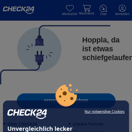
Skip to main content
Skip to main content
Warenkorb
Merkzettel
Chat
Anmelden
Hoppla, da
ist etwas
schiefgelaufe
erneut versuchen
Nur notwendige Cookies
Über CHECK24
Unsere Partner
Unvergleichlich lecker