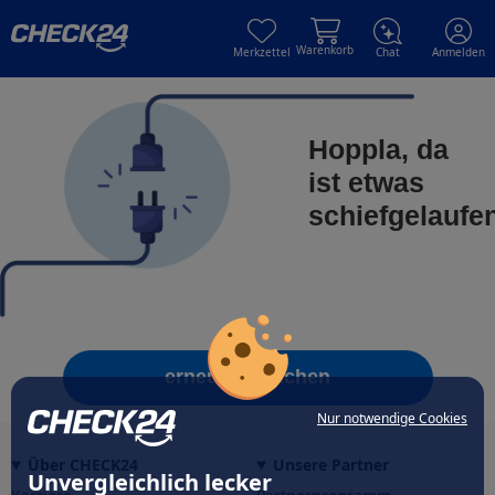
Skip to main content
Skip to main content
Warenkorb
Merkzettel
Chat
Anmelden
Hoppla, da
ist etwas
schiefgelaufe
erneut versuchen
Nur notwendige Cookies
Über CHECK24
Unsere Partner
Unvergleichlich lecker