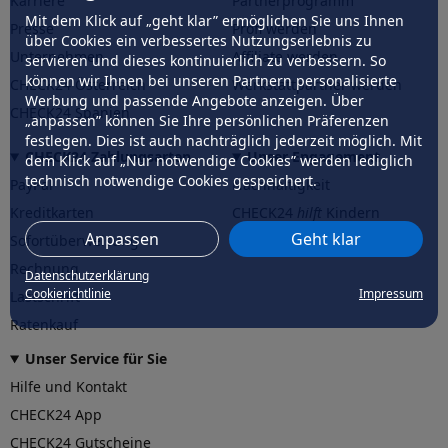
Karriere
Partnerprogramm
Mit dem Klick auf „geht klar” ermöglichen Sie uns Ihnen
Presse
Profi werden
über Cookies ein verbessertes Nutzungserlebnis zu
Unternehmen
Affiliate werden
servieren und dieses kontinuierlich zu verbessern. So
können wir Ihnen bei unseren Partnern personalisierte
CHECK24 Österreich
Werkstattpartner werden
Werbung und passende Angebote anzeigen. Über
CHECK24 Spanien
„anpassen” können Sie Ihre persönlichen Präferenzen
festlegen. Dies ist auch nachträglich jederzeit möglich. Mit
CHECK24 Zahlungsarten
Unser Engagement
dem Klick auf „Nur notwendige Cookies” werden lediglich
technisch notwendige Cookies gespeichert.
PayPal
Nachhaltigkeit
Kreditkarten
CHECK24
hilft
Kindern
Anpassen
Geht klar
Sofortüberweisung
CHECK24
hilft
der Natur
Rechnung
Datenschutzerklärung
Cookierichtlinie
Impressum
Lastschrift
Ratenkauf
Unser Service für Sie
Hilfe und Kontakt
CHECK24 App
CHECK24 Gutscheine