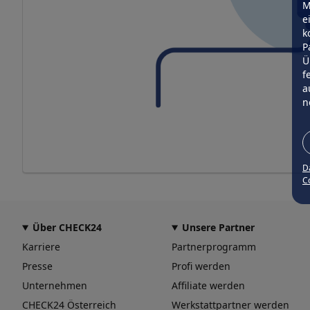
M
e
k
P
Ü
f
a
n
D
Co
Über CHECK24
Unsere Partner
Karriere
Partnerprogramm
Presse
Profi werden
Unternehmen
Affiliate werden
CHECK24 Österreich
Werkstattpartner werden