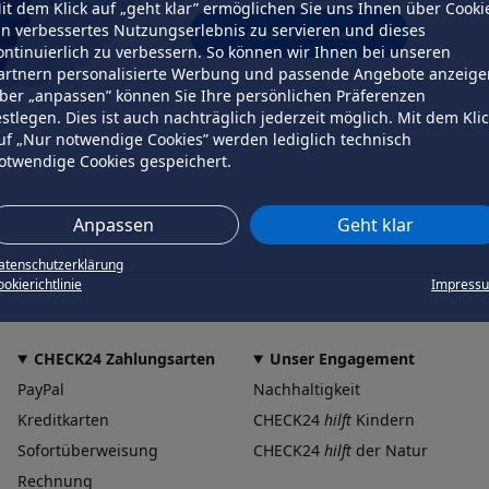
it dem Klick auf „geht klar” ermöglichen Sie uns Ihnen über Cooki
in verbessertes Nutzungserlebnis zu servieren und dieses
erneut versuchen
ontinuierlich zu verbessern. So können wir Ihnen bei unseren
artnern personalisierte Werbung und passende Angebote anzeige
ber „anpassen” können Sie Ihre persönlichen Präferenzen
estlegen. Dies ist auch nachträglich jederzeit möglich. Mit dem Kli
uf „Nur notwendige Cookies” werden lediglich technisch
otwendige Cookies gespeichert.
Anpassen
Geht klar
atenschutzerklärung
okierichtlinie
Impress
CHECK24 Zahlungsarten
Unser Engagement
PayPal
Nachhaltigkeit
Kreditkarten
CHECK24
hilft
Kindern
Sofortüberweisung
CHECK24
hilft
der Natur
Rechnung