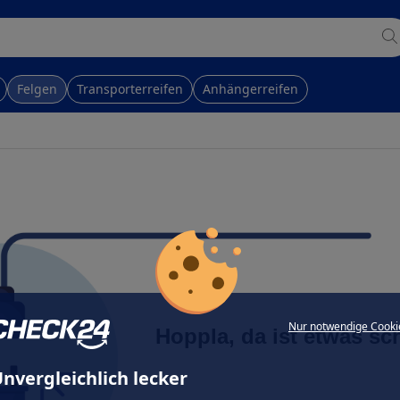
Felgen
Transporterreifen
Anhängerreifen
Nur notwendige Cooki
Hoppla, da ist etwas sc
nvergleichlich lecker