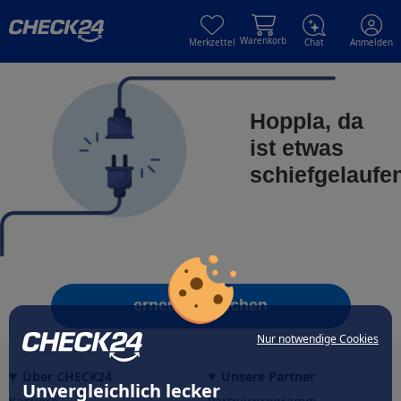
Skip to main content
Skip to main content
Warenkorb
Merkzettel
Chat
Anmelden
Hoppla, da
ist etwas
schiefgelaufe
erneut versuchen
Nur notwendige Cookies
Über CHECK24
Unsere Partner
Unvergleichlich lecker