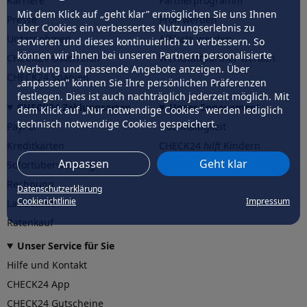
Karriere
Partnerprogramm
Mit dem Klick auf „geht klar” ermöglichen Sie uns Ihnen
Presse
Profi werden
über Cookies ein verbessertes Nutzungserlebnis zu
Unternehmen
Affiliate werden
servieren und dieses kontinuierlich zu verbessern. So
können wir Ihnen bei unseren Partnern personalisierte
CHECK24 Österreich
Werkstattpartner werden
Werbung und passende Angebote anzeigen. Über
CHECK24 Spanien
„anpassen” können Sie Ihre persönlichen Präferenzen
festlegen. Dies ist auch nachträglich jederzeit möglich. Mit
CHECK24 Zahlungsarten
Unser Engagement
dem Klick auf „Nur notwendige Cookies” werden lediglich
technisch notwendige Cookies gespeichert.
PayPal
Nachhaltigkeit
Kreditkarten
CHECK24
hilft
Kindern
Anpassen
Geht klar
Sofortüberweisung
CHECK24
hilft
der Natur
Rechnung
Datenschutzerklärung
Cookierichtlinie
Impressum
Lastschrift
Ratenkauf
Unser Service für Sie
Hilfe und Kontakt
CHECK24 App
CHECK24 Gutscheine