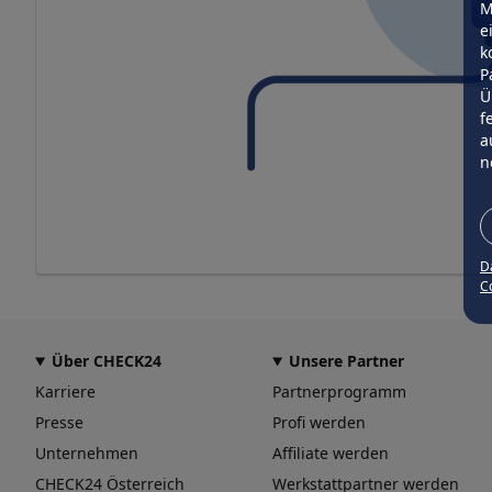
M
e
k
P
Ü
f
a
n
D
Co
Über CHECK24
Unsere Partner
Karriere
Partnerprogramm
Presse
Profi werden
Unternehmen
Affiliate werden
CHECK24 Österreich
Werkstattpartner werden