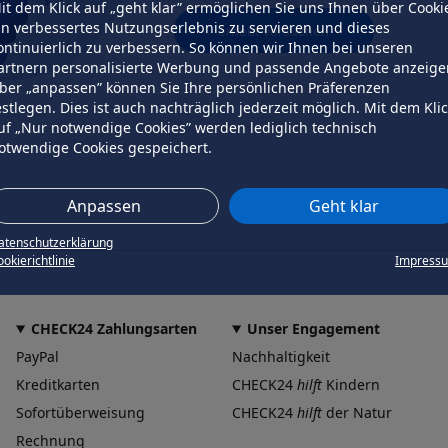
it dem Klick auf „geht klar” ermöglichen Sie uns Ihnen über Cooki
in verbessertes Nutzungserlebnis zu servieren und dieses
erneut versuchen
ontinuierlich zu verbessern. So können wir Ihnen bei unseren
artnern personalisierte Werbung und passende Angebote anzeige
ber „anpassen” können Sie Ihre persönlichen Präferenzen
estlegen. Dies ist auch nachträglich jederzeit möglich. Mit dem Kli
uf „Nur notwendige Cookies” werden lediglich technisch
otwendige Cookies gespeichert.
Anpassen
Geht klar
atenschutzerklärung
okierichtlinie
Impress
CHECK24 Zahlungsarten
Unser Engagement
PayPal
Nachhaltigkeit
Kreditkarten
CHECK24
hilft
Kindern
Sofortüberweisung
CHECK24
hilft
der Natur
Rechnung