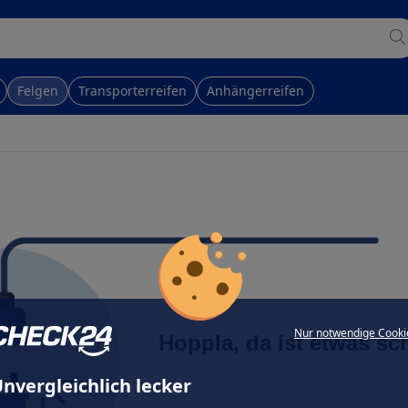
Felgen
Transporterreifen
Anhängerreifen
Nur notwendige Cooki
Hoppla, da ist etwas sc
nvergleichlich lecker