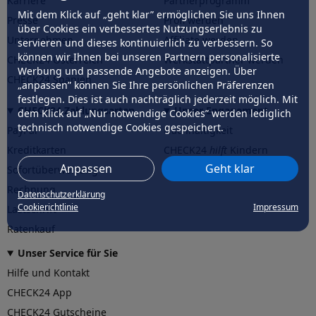
Karriere
Partnerprogramm
Mit dem Klick auf „geht klar” ermöglichen Sie uns Ihnen
Presse
Profi werden
über Cookies ein verbessertes Nutzungserlebnis zu
Unternehmen
Affiliate werden
servieren und dieses kontinuierlich zu verbessern. So
können wir Ihnen bei unseren Partnern personalisierte
CHECK24 Österreich
Werkstattpartner werden
Werbung und passende Angebote anzeigen. Über
CHECK24 Spanien
„anpassen” können Sie Ihre persönlichen Präferenzen
festlegen. Dies ist auch nachträglich jederzeit möglich. Mit
CHECK24 Zahlungsarten
Unser Engagement
dem Klick auf „Nur notwendige Cookies” werden lediglich
technisch notwendige Cookies gespeichert.
PayPal
Nachhaltigkeit
Kreditkarten
CHECK24
hilft
Kindern
Anpassen
Geht klar
Sofortüberweisung
CHECK24
hilft
der Natur
Rechnung
Datenschutzerklärung
Cookierichtlinie
Impressum
Lastschrift
Ratenkauf
Unser Service für Sie
Hilfe und Kontakt
CHECK24 App
CHECK24 Gutscheine