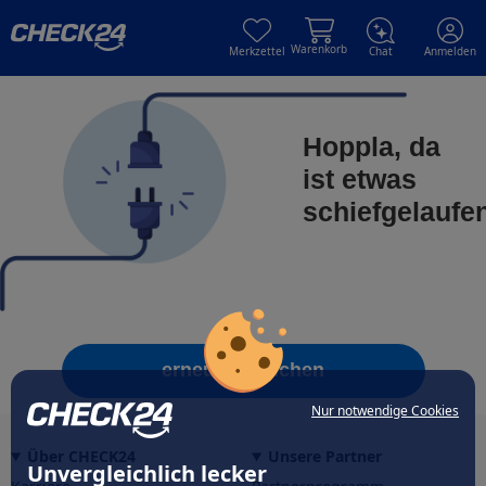
Skip to main content
Skip to main content
Warenkorb
Merkzettel
Chat
Anmelden
Hoppla, da
ist etwas
schiefgelaufe
erneut versuchen
Nur notwendige Cookies
Über CHECK24
Unsere Partner
Unvergleichlich lecker