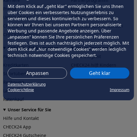
Karriere
Partnerprogramm
Mit dem Klick auf „geht klar” ermöglichen Sie uns Ihnen
Presse
Profi werden
über Cookies ein verbessertes Nutzungserlebnis zu
Unternehmen
Affiliate werden
servieren und dieses kontinuierlich zu verbessern. So
können wir Ihnen bei unseren Partnern personalisierte
CHECK24 Österreich
Werkstattpartner werden
Werbung und passende Angebote anzeigen. Über
CHECK24 Spanien
„anpassen” können Sie Ihre persönlichen Präferenzen
festlegen. Dies ist auch nachträglich jederzeit möglich. Mit
CHECK24 Zahlungsarten
Unser Engagement
dem Klick auf „Nur notwendige Cookies” werden lediglich
technisch notwendige Cookies gespeichert.
PayPal
Nachhaltigkeit
Kreditkarten
CHECK24
hilft
Kindern
Anpassen
Geht klar
Sofortüberweisung
CHECK24
hilft
der Natur
Rechnung
Datenschutzerklärung
Cookierichtlinie
Impressum
Lastschrift
Ratenkauf
Unser Service für Sie
Hilfe und Kontakt
CHECK24 App
CHECK24 Gutscheine