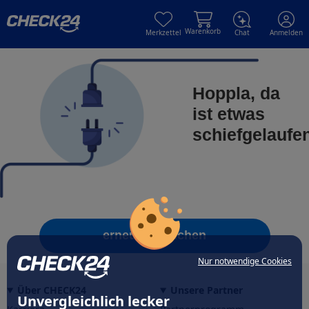
Skip to main content
Skip to main content
Warenkorb
Merkzettel
Chat
Anmelden
Hoppla, da
ist etwas
schiefgelaufe
erneut versuchen
Nur notwendige Cookies
Über CHECK24
Unsere Partner
Unvergleichlich lecker