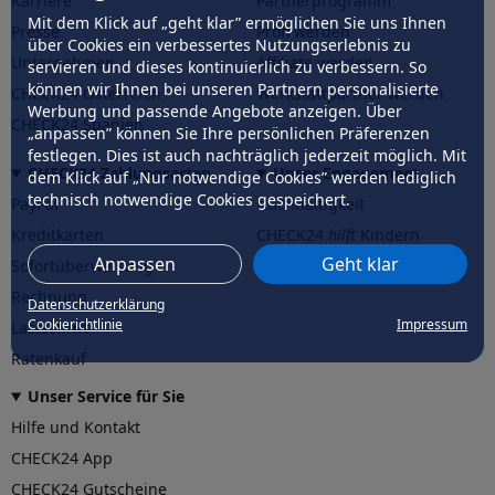
Karriere
Partnerprogramm
Mit dem Klick auf „geht klar” ermöglichen Sie uns Ihnen
Presse
Profi werden
über Cookies ein verbessertes Nutzungserlebnis zu
Unternehmen
Affiliate werden
servieren und dieses kontinuierlich zu verbessern. So
können wir Ihnen bei unseren Partnern personalisierte
CHECK24 Österreich
Werkstattpartner werden
Werbung und passende Angebote anzeigen. Über
CHECK24 Spanien
„anpassen” können Sie Ihre persönlichen Präferenzen
festlegen. Dies ist auch nachträglich jederzeit möglich. Mit
CHECK24 Zahlungsarten
Unser Engagement
dem Klick auf „Nur notwendige Cookies” werden lediglich
technisch notwendige Cookies gespeichert.
PayPal
Nachhaltigkeit
Kreditkarten
CHECK24
hilft
Kindern
Anpassen
Geht klar
Sofortüberweisung
CHECK24
hilft
der Natur
Rechnung
Datenschutzerklärung
Cookierichtlinie
Impressum
Lastschrift
Ratenkauf
Unser Service für Sie
Hilfe und Kontakt
CHECK24 App
CHECK24 Gutscheine