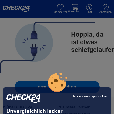
Skip to main content
Skip to main content
Warenkorb
Merkzettel
Chat
Anmelden
Hoppla, da
ist etwas
schiefgelaufe
erneut versuchen
Nur notwendige Cookies
Über CHECK24
Unsere Partner
Unvergleichlich lecker