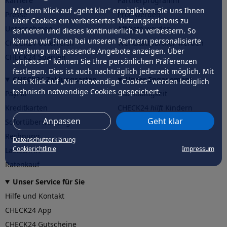
Karriere
Partnerprogramm
Mit dem Klick auf „geht klar” ermöglichen Sie uns Ihnen
Presse
Profi werden
über Cookies ein verbessertes Nutzungserlebnis zu
Unternehmen
Affiliate werden
servieren und dieses kontinuierlich zu verbessern. So
können wir Ihnen bei unseren Partnern personalisierte
CHECK24 Österreich
Werkstattpartner werden
Werbung und passende Angebote anzeigen. Über
CHECK24 Spanien
„anpassen” können Sie Ihre persönlichen Präferenzen
festlegen. Dies ist auch nachträglich jederzeit möglich. Mit
CHECK24 Zahlungsarten
Unser Engagement
dem Klick auf „Nur notwendige Cookies” werden lediglich
technisch notwendige Cookies gespeichert.
PayPal
Nachhaltigkeit
Kreditkarten
CHECK24
hilft
Kindern
Anpassen
Geht klar
Sofortüberweisung
CHECK24
hilft
der Natur
Rechnung
Datenschutzerklärung
Cookierichtlinie
Impressum
Lastschrift
Ratenkauf
Unser Service für Sie
Hilfe und Kontakt
CHECK24 App
CHECK24 Gutscheine