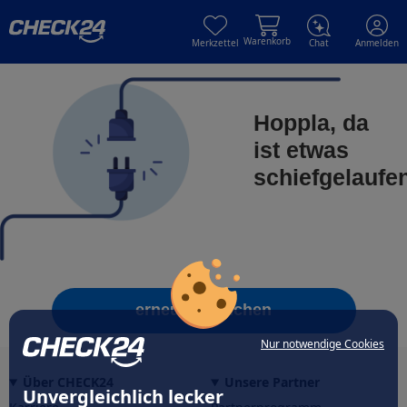
Skip to main content
Skip to main content
Warenkorb
Merkzettel
Chat
Anmelden
Hoppla, da
ist etwas
schiefgelaufe
erneut versuchen
Nur notwendige Cookies
Über CHECK24
Unsere Partner
Unvergleichlich lecker