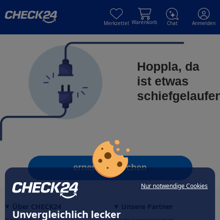
Skip to main content
Skip to main content
Warenkorb
Merkzettel
Chat
Anmelden
Hoppla, da
ist etwas
schiefgelaufe
erneut versuchen
Nur notwendige Cookies
Über CHECK24
Unsere Partner
Unvergleichlich lecker