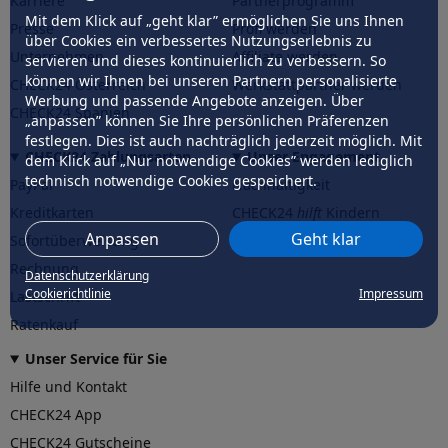
Karriere
Partnerprogramm
Mit dem Klick auf „geht klar” ermöglichen Sie uns Ihnen
Presse
Profi werden
über Cookies ein verbessertes Nutzungserlebnis zu
Unternehmen
Affiliate werden
servieren und dieses kontinuierlich zu verbessern. So
können wir Ihnen bei unseren Partnern personalisierte
CHECK24 Österreich
Werkstattpartner werden
Werbung und passende Angebote anzeigen. Über
CHECK24 Spanien
„anpassen” können Sie Ihre persönlichen Präferenzen
festlegen. Dies ist auch nachträglich jederzeit möglich. Mit
CHECK24 Zahlungsarten
Unser Engagement
dem Klick auf „Nur notwendige Cookies” werden lediglich
technisch notwendige Cookies gespeichert.
PayPal
Nachhaltigkeit
Kreditkarten
CHECK24
hilft
Kindern
Anpassen
Geht klar
Sofortüberweisung
CHECK24
hilft
der Natur
Rechnung
Datenschutzerklärung
Cookierichtlinie
Impressum
Lastschrift
Ratenkauf
Unser Service für Sie
Hilfe und Kontakt
CHECK24 App
CHECK24 Gutscheine