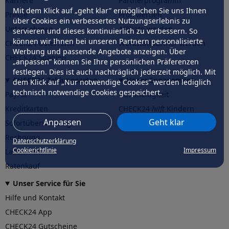
Karriere
Partnerprogramm
Mit dem Klick auf „geht klar” ermöglichen Sie uns Ihnen
Presse
Profi werden
über Cookies ein verbessertes Nutzungserlebnis zu
Unternehmen
Affiliate werden
servieren und dieses kontinuierlich zu verbessern. So
können wir Ihnen bei unseren Partnern personalisierte
CHECK24 Österreich
Werkstattpartner werden
Werbung und passende Angebote anzeigen. Über
CHECK24 Spanien
„anpassen” können Sie Ihre persönlichen Präferenzen
festlegen. Dies ist auch nachträglich jederzeit möglich. Mit
CHECK24 Zahlungsarten
Unser Engagement
dem Klick auf „Nur notwendige Cookies” werden lediglich
technisch notwendige Cookies gespeichert.
PayPal
Nachhaltigkeit
Kreditkarten
CHECK24
hilft
Kindern
Anpassen
Geht klar
Sofortüberweisung
CHECK24
hilft
der Natur
Rechnung
Datenschutzerklärung
Cookierichtlinie
Impressum
Lastschrift
Ratenkauf
Unser Service für Sie
Hilfe und Kontakt
CHECK24 App
CHECK24 Gutscheine