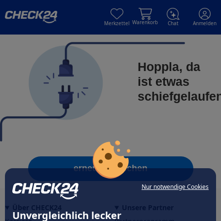
Skip to main content
Skip to main content
Warenkorb
Merkzettel
Chat
Anmelden
Hoppla, da
ist etwas
schiefgelaufe
erneut versuchen
Nur notwendige Cookies
Über CHECK24
Unsere Partner
Unvergleichlich lecker