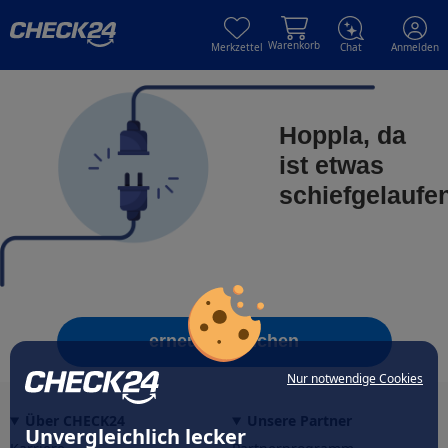
Skip to main content
Skip to main content
Warenkorb
Merkzettel
Chat
Anmelden
Hoppla, da
ist etwas
schiefgelaufe
erneut versuchen
Nur notwendige Cookies
Über CHECK24
Unsere Partner
Unvergleichlich lecker