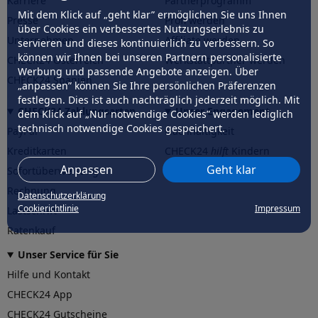
Karriere
Partnerprogramm
Mit dem Klick auf „geht klar” ermöglichen Sie uns Ihnen
Presse
Profi werden
über Cookies ein verbessertes Nutzungserlebnis zu
Unternehmen
Affiliate werden
servieren und dieses kontinuierlich zu verbessern. So
können wir Ihnen bei unseren Partnern personalisierte
CHECK24 Österreich
Werkstattpartner werden
Werbung und passende Angebote anzeigen. Über
CHECK24 Spanien
„anpassen” können Sie Ihre persönlichen Präferenzen
festlegen. Dies ist auch nachträglich jederzeit möglich. Mit
CHECK24 Zahlungsarten
Unser Engagement
dem Klick auf „Nur notwendige Cookies” werden lediglich
technisch notwendige Cookies gespeichert.
PayPal
Nachhaltigkeit
Kreditkarten
CHECK24
hilft
Kindern
Anpassen
Geht klar
Sofortüberweisung
CHECK24
hilft
der Natur
Rechnung
Datenschutzerklärung
Cookierichtlinie
Impressum
Lastschrift
Ratenkauf
Unser Service für Sie
Hilfe und Kontakt
CHECK24 App
CHECK24 Gutscheine