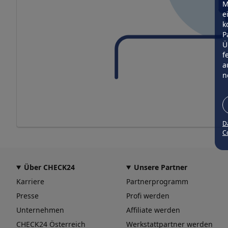
M
e
k
P
Ü
f
a
n
D
Co
Über CHECK24
Unsere Partner
Karriere
Partnerprogramm
Presse
Profi werden
Unternehmen
Affiliate werden
CHECK24 Österreich
Werkstattpartner werden