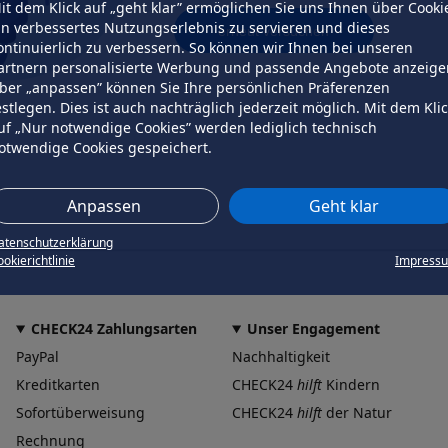
it dem Klick auf „geht klar” ermöglichen Sie uns Ihnen über Cooki
in verbessertes Nutzungserlebnis zu servieren und dieses
erneut versuchen
ontinuierlich zu verbessern. So können wir Ihnen bei unseren
artnern personalisierte Werbung und passende Angebote anzeige
ber „anpassen” können Sie Ihre persönlichen Präferenzen
estlegen. Dies ist auch nachträglich jederzeit möglich. Mit dem Kli
uf „Nur notwendige Cookies” werden lediglich technisch
otwendige Cookies gespeichert.
Anpassen
Geht klar
atenschutzerklärung
okierichtlinie
Impress
CHECK24 Zahlungsarten
Unser Engagement
PayPal
Nachhaltigkeit
Kreditkarten
CHECK24
hilft
Kindern
Sofortüberweisung
CHECK24
hilft
der Natur
Rechnung