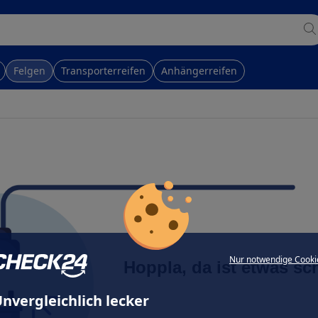
Felgen
Transporterreifen
Anhängerreifen
Nur notwendige Cooki
Hoppla, da ist etwas sc
nvergleichlich lecker