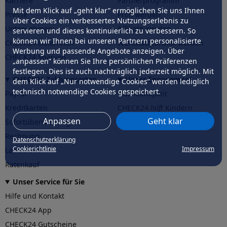
Karriere
Partnerprogramm
Mit dem Klick auf „geht klar” ermöglichen Sie uns Ihnen
Presse
Profi werden
über Cookies ein verbessertes Nutzungserlebnis zu
Unternehmen
Affiliate werden
servieren und dieses kontinuierlich zu verbessern. So
können wir Ihnen bei unseren Partnern personalisierte
CHECK24 Österreich
Werkstattpartner werden
Werbung und passende Angebote anzeigen. Über
CHECK24 Spanien
„anpassen” können Sie Ihre persönlichen Präferenzen
festlegen. Dies ist auch nachträglich jederzeit möglich. Mit
CHECK24 Zahlungsarten
Unser Engagement
dem Klick auf „Nur notwendige Cookies” werden lediglich
technisch notwendige Cookies gespeichert.
PayPal
Nachhaltigkeit
Kreditkarten
CHECK24
hilft
Kindern
Anpassen
Geht klar
Sofortüberweisung
CHECK24
hilft
der Natur
Rechnung
Datenschutzerklärung
Cookierichtlinie
Impressum
Lastschrift
Ratenkauf
Unser Service für Sie
Hilfe und Kontakt
CHECK24 App
CHECK24 Gutscheine