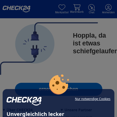
Skip to main content
Skip to main content
Warenkorb
Merkzettel
Chat
Anmelden
Hoppla, da
ist etwas
schiefgelaufe
erneut versuchen
Nur notwendige Cookies
Über CHECK24
Unsere Partner
Unvergleichlich lecker