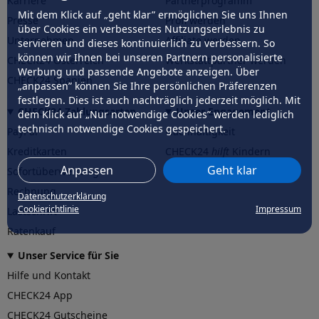
Karriere
Partnerprogramm
Mit dem Klick auf „geht klar” ermöglichen Sie uns Ihnen
Presse
Profi werden
über Cookies ein verbessertes Nutzungserlebnis zu
Unternehmen
Affiliate werden
servieren und dieses kontinuierlich zu verbessern. So
können wir Ihnen bei unseren Partnern personalisierte
CHECK24 Österreich
Werkstattpartner werden
Werbung und passende Angebote anzeigen. Über
CHECK24 Spanien
„anpassen” können Sie Ihre persönlichen Präferenzen
festlegen. Dies ist auch nachträglich jederzeit möglich. Mit
CHECK24 Zahlungsarten
Unser Engagement
dem Klick auf „Nur notwendige Cookies” werden lediglich
technisch notwendige Cookies gespeichert.
PayPal
Nachhaltigkeit
Kreditkarten
CHECK24
hilft
Kindern
Anpassen
Geht klar
Sofortüberweisung
CHECK24
hilft
der Natur
Rechnung
Datenschutzerklärung
Cookierichtlinie
Impressum
Lastschrift
Ratenkauf
Unser Service für Sie
Hilfe und Kontakt
CHECK24 App
CHECK24 Gutscheine