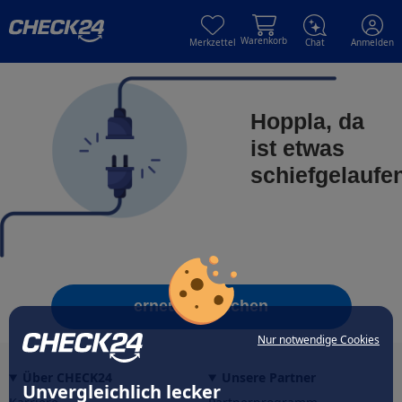
Skip to main content
Skip to main content
Warenkorb
Merkzettel
Chat
Anmelden
Hoppla, da
ist etwas
schiefgelaufe
erneut versuchen
Nur notwendige Cookies
Über CHECK24
Unsere Partner
Unvergleichlich lecker