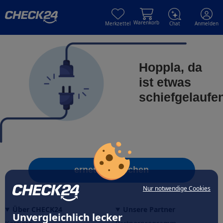
Skip to main content
Skip to main content
Warenkorb
Merkzettel
Chat
Anmelden
Hoppla, da
ist etwas
schiefgelaufe
erneut versuchen
Nur notwendige Cookies
Über CHECK24
Unsere Partner
Unvergleichlich lecker