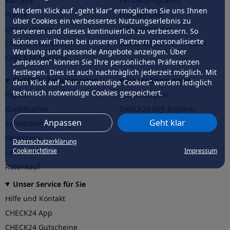
Karriere
Partnerprogramm
Mit dem Klick auf „geht klar” ermöglichen Sie uns Ihnen
Presse
Profi werden
über Cookies ein verbessertes Nutzungserlebnis zu
Unternehmen
Affiliate werden
servieren und dieses kontinuierlich zu verbessern. So
können wir Ihnen bei unseren Partnern personalisierte
CHECK24 Österreich
Werkstattpartner werden
Werbung und passende Angebote anzeigen. Über
CHECK24 Spanien
„anpassen” können Sie Ihre persönlichen Präferenzen
festlegen. Dies ist auch nachträglich jederzeit möglich. Mit
CHECK24 Zahlungsarten
Unser Engagement
dem Klick auf „Nur notwendige Cookies” werden lediglich
technisch notwendige Cookies gespeichert.
PayPal
Nachhaltigkeit
Kreditkarten
CHECK24
hilft
Kindern
Anpassen
Geht klar
Sofortüberweisung
CHECK24
hilft
der Natur
Rechnung
Datenschutzerklärung
Cookierichtlinie
Impressum
Lastschrift
Ratenkauf
Unser Service für Sie
Hilfe und Kontakt
CHECK24 App
CHECK24 Gutscheine