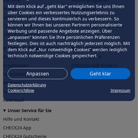
Karriere
Partnerprogramm
Mit dem Klick auf „geht klar” ermöglichen Sie uns Ihnen
Presse
Profi werden
über Cookies ein verbessertes Nutzungserlebnis zu
Unternehmen
Affiliate werden
servieren und dieses kontinuierlich zu verbessern. So
können wir Ihnen bei unseren Partnern personalisierte
CHECK24 Österreich
Werkstattpartner werden
Werbung und passende Angebote anzeigen. Über
CHECK24 Spanien
„anpassen” können Sie Ihre persönlichen Präferenzen
festlegen. Dies ist auch nachträglich jederzeit möglich. Mit
CHECK24 Zahlungsarten
Unser Engagement
dem Klick auf „Nur notwendige Cookies” werden lediglich
technisch notwendige Cookies gespeichert.
PayPal
Nachhaltigkeit
Kreditkarten
CHECK24
hilft
Kindern
Anpassen
Geht klar
Sofortüberweisung
CHECK24
hilft
der Natur
Rechnung
Datenschutzerklärung
Cookierichtlinie
Impressum
Lastschrift
Ratenkauf
Unser Service für Sie
Hilfe und Kontakt
CHECK24 App
CHECK24 Gutscheine