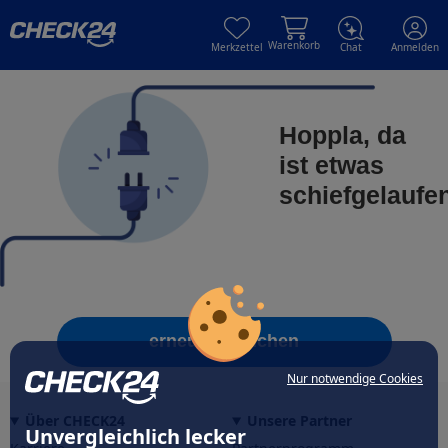
Skip to main content
Skip to main content
Warenkorb
Merkzettel
Chat
Anmelden
Hoppla, da
ist etwas
schiefgelaufe
erneut versuchen
Nur notwendige Cookies
Über CHECK24
Unsere Partner
Unvergleichlich lecker