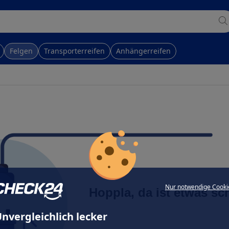
Felgen
Transporterreifen
Anhängerreifen
Nur notwendige Cooki
Hoppla, da ist etwas sc
nvergleichlich lecker