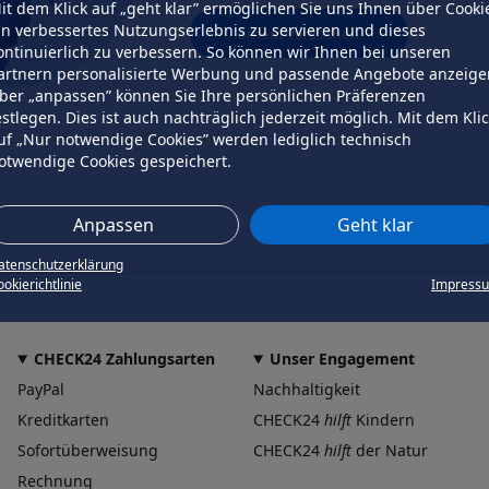
it dem Klick auf „geht klar” ermöglichen Sie uns Ihnen über Cooki
in verbessertes Nutzungserlebnis zu servieren und dieses
erneut versuchen
ontinuierlich zu verbessern. So können wir Ihnen bei unseren
artnern personalisierte Werbung und passende Angebote anzeige
ber „anpassen” können Sie Ihre persönlichen Präferenzen
estlegen. Dies ist auch nachträglich jederzeit möglich. Mit dem Kli
uf „Nur notwendige Cookies” werden lediglich technisch
otwendige Cookies gespeichert.
Anpassen
Geht klar
atenschutzerklärung
okierichtlinie
Impress
CHECK24 Zahlungsarten
Unser Engagement
PayPal
Nachhaltigkeit
Kreditkarten
CHECK24
hilft
Kindern
Sofortüberweisung
CHECK24
hilft
der Natur
Rechnung