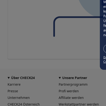
M
e
k
P
Ü
f
a
n
D
Co
Über CHECK24
Unsere Partner
Karriere
Partnerprogramm
Presse
Profi werden
Unternehmen
Affiliate werden
CHECK24 Österreich
Werkstattpartner werden