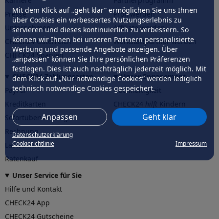
Karriere
Partnerprogramm
Mit dem Klick auf „geht klar” ermöglichen Sie uns Ihnen
Presse
Profi werden
über Cookies ein verbessertes Nutzungserlebnis zu
Unternehmen
Affiliate werden
servieren und dieses kontinuierlich zu verbessern. So
können wir Ihnen bei unseren Partnern personalisierte
CHECK24 Österreich
Werkstattpartner werden
Werbung und passende Angebote anzeigen. Über
CHECK24 Spanien
„anpassen” können Sie Ihre persönlichen Präferenzen
festlegen. Dies ist auch nachträglich jederzeit möglich. Mit
CHECK24 Zahlungsarten
Unser Engagement
dem Klick auf „Nur notwendige Cookies” werden lediglich
technisch notwendige Cookies gespeichert.
PayPal
Nachhaltigkeit
Kreditkarten
CHECK24
hilft
Kindern
Anpassen
Geht klar
Sofortüberweisung
CHECK24
hilft
der Natur
Rechnung
Datenschutzerklärung
Cookierichtlinie
Impressum
Lastschrift
Ratenkauf
Unser Service für Sie
Hilfe und Kontakt
CHECK24 App
CHECK24 Gutscheine