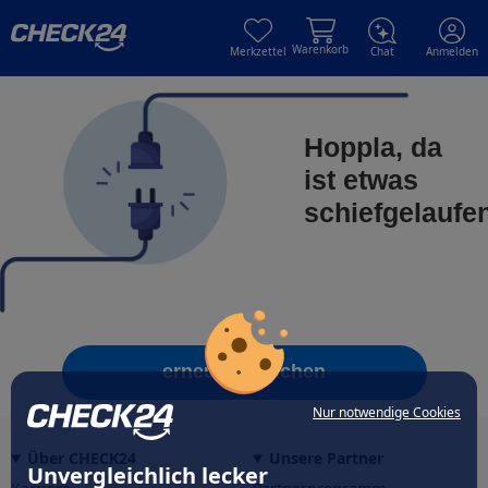
Skip to main content
Skip to main content
Warenkorb
Merkzettel
Chat
Anmelden
Hoppla, da
ist etwas
schiefgelaufe
erneut versuchen
Nur notwendige Cookies
Über CHECK24
Unsere Partner
Unvergleichlich lecker