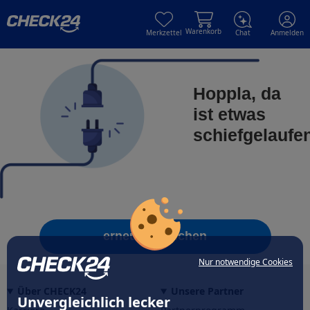
Skip to main content
Skip to main content
Warenkorb
Merkzettel
Chat
Anmelden
Hoppla, da
ist etwas
schiefgelaufe
erneut versuchen
Nur notwendige Cookies
Über CHECK24
Unsere Partner
Unvergleichlich lecker