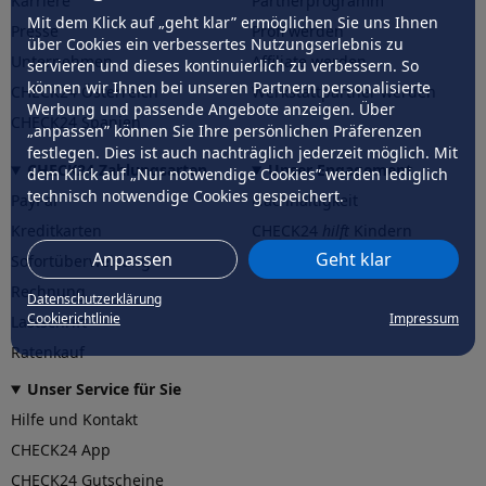
Karriere
Partnerprogramm
Mit dem Klick auf „geht klar” ermöglichen Sie uns Ihnen
Presse
Profi werden
über Cookies ein verbessertes Nutzungserlebnis zu
Unternehmen
Affiliate werden
servieren und dieses kontinuierlich zu verbessern. So
können wir Ihnen bei unseren Partnern personalisierte
CHECK24 Österreich
Werkstattpartner werden
Werbung und passende Angebote anzeigen. Über
CHECK24 Spanien
„anpassen” können Sie Ihre persönlichen Präferenzen
festlegen. Dies ist auch nachträglich jederzeit möglich. Mit
CHECK24 Zahlungsarten
Unser Engagement
dem Klick auf „Nur notwendige Cookies” werden lediglich
technisch notwendige Cookies gespeichert.
PayPal
Nachhaltigkeit
Kreditkarten
CHECK24
hilft
Kindern
Anpassen
Geht klar
Sofortüberweisung
CHECK24
hilft
der Natur
Rechnung
Datenschutzerklärung
Cookierichtlinie
Impressum
Lastschrift
Ratenkauf
Unser Service für Sie
Hilfe und Kontakt
CHECK24 App
CHECK24 Gutscheine